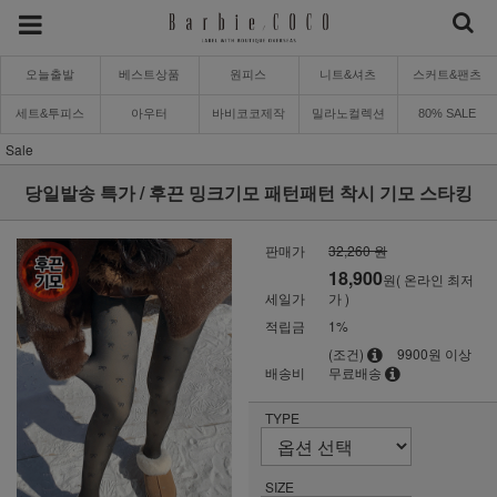
오늘출발
베스트상품
원피스
니트&셔츠
스커트&팬츠
세트&투피스
아우터
바비코코제작
밀라노컬렉션
80% SALE
Sale
당일발송 특가 / 후끈 밍크기모 패턴패턴 착시 기모 스타킹
판매가
32,260 원
18,900
원( 온라인 최저
세일가
가 )
적립금
1%
(조건)
9900원 이상
배송비
무료배송
TYPE
SIZE