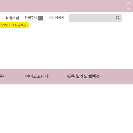
회원가입
장바구니
마이페이지
0
초가입 + 적립금지급
우터
바비코코제작
단독 밀라노 컬렉션