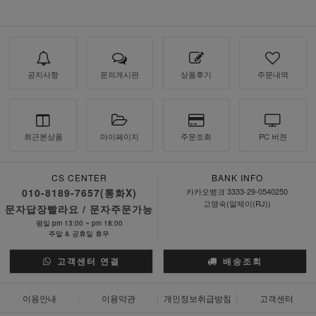
공지사항
문의게시판
상품후기
주문내역
최근본상품
마이페이지
주문조회
PC 버젼
CS CENTER
BANK INFO
010-8189-7657(통화X)
카카오뱅크 3333-29-0540250
고영숙(알제이(RJ))
문자답장빨라요 / 문자주문가능
평일 pm 13:00 ~ pm 18:00
주말 & 공휴일 휴무
고객센터 연결
배송조회
이용안내
이용약관
개인정보취급방침
고객센터