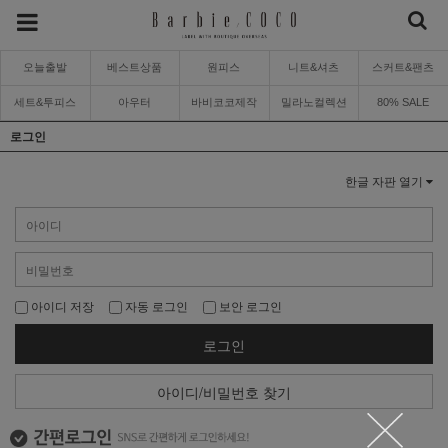
오늘출발
베스트상품
원피스
니트&셔츠
스커트&팬츠
세트&투피스
아우터
바비코코제작
밀라노컬렉션
80% SALE
로그인
한글 자판 열기
아이디 저장
자동 로그인
보안 로그인
로그인
아이디/비밀번호 찾기