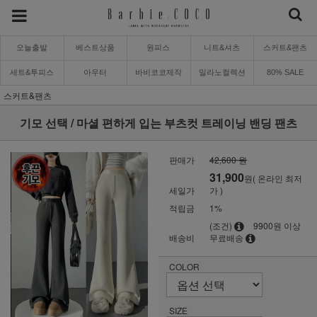
오늘출발
베스트상품
원피스
니트&셔츠
스커트&팬츠
세트&투피스
아우터
바비코코제작
밀라노컬렉션
80% SALE
스커트&팬츠
기모 선택 / 마셜 편하게 입는 부츠컷 트레이닝 밴딩 팬츠
판매가
42,600 원
31,900
원( 온라인 최저
세일가
가 )
적립금
1%
(조건)
9900원 이상
배송비
무료배송
COLOR
SIZE