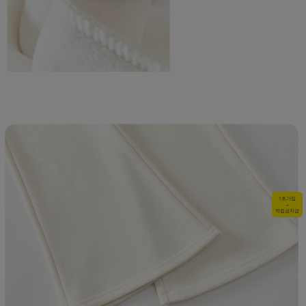
1초가입
+
적립금지급