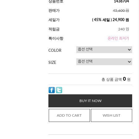
상품번호
1438704
판매가
45,600 원
세일가
(
45
% 세일 )
24,900 원
적립금
240 원
특이사항
온라인 최저가
COLOR
SIZE
0
총 상품 금액
원
BUY IT NOW
ADD TO CART
WISH LIST