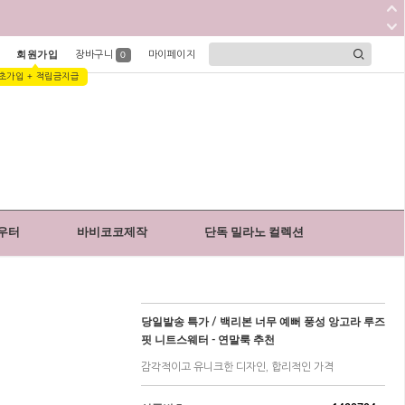
회원가입
장바구니
마이페이지
0
초가입 + 적립금지급
우터
바비코코제작
단독 밀라노 컬렉션
당일발송 특가 / 백리본 너무 예뻐 풍성 앙고라 루즈
핏 니트스웨터 - 연말룩 추천
감각적이고 유니크한 디자인, 합리적인 가격