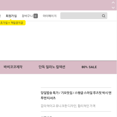
인
회원가입
장바구니
마이페이지
0
1초가입 + 적립금지급
바비코코제작
단독 밀라노 컬렉션
80% SALE
당일발송 특가 / 기모맛집 / 스팽글 스마일 루즈핏 박시 맨
투맨 티셔츠
감각적이고 유니크한 디자인, 합리적인 가격