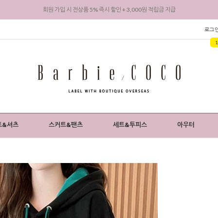
회원 가입 시 전상품 5% 즉시 할인 + 3,000원 적립금 지급
로그
트&셔츠
스커트&팬츠
세트&투피스
아우터