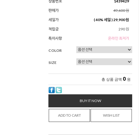
상품번호
1439429
판매가
49,600 원
세일가
(
40
% 세일 )
29,900 원
적립금
290 원
특이사항
온라인 최저가
COLOR
SIZE
0
총 상품 금액
원
BUY IT NOW
ADD TO CART
WISH LIST