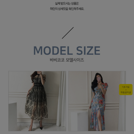
1초가입
+
적립금지급