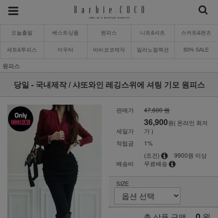
오늘출발
베스트상품
원피스
니트&셔츠
스커트&팬츠
세트&투피스
아우터
바비코코제작
밀라노컬렉션
80% SALE
원피스
당일 - 국내제작 / 샤또와인 레깅스위에 셔링 기모 원피스
판매가
47,600 원
36,900
원( 온라인 최저
세일가
가 )
적립금
1%
(조건)
9900원 이상
배송비
무료배송
SIZE
0
원
총 상품 금액