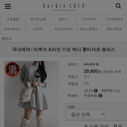
오늘출발
베스트상품
원피스
니트&셔츠
스커트&팬츠
세트&투피스
아우터
바비코코제작
밀라노컬렉션
80% SALE
원피스
국내제작 / 라루즈 A라인 기모 박시 롱티셔츠 원피스
판매가
45,600 원
29,900
원( 온라인 최저
세일가
가 )
적립금
1%
(조건)
9900원 이상
배송비
무료배송
SIZE
0
원
총 상품 금액