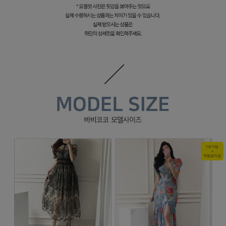
1초가입
+
적립금지급