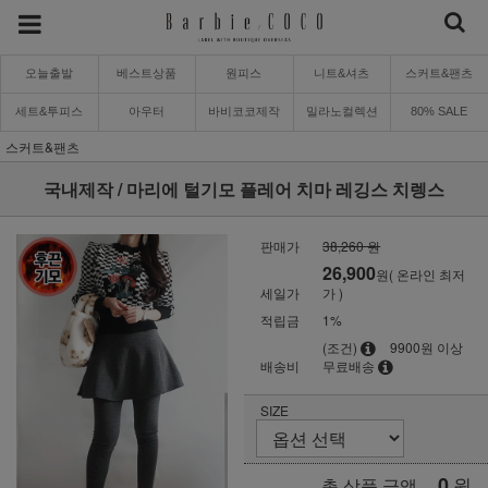
오늘출발
베스트상품
원피스
니트&셔츠
스커트&팬츠
세트&투피스
아우터
바비코코제작
밀라노컬렉션
80% SALE
스커트&팬츠
국내제작 / 마리에 털기모 플레어 치마 레깅스 치렝스
판매가
38,260 원
26,900
원( 온라인 최저
세일가
가 )
적립금
1%
(조건)
9900원 이상
배송비
무료배송
SIZE
0
원
총 상품 금액