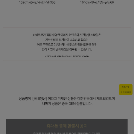
1초가입
+
적립금지급