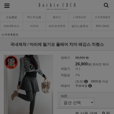
오늘출발
베스트상품
원피스
니트&셔츠
스커트&팬츠
세트&투피스
아우터
바비코코제작
밀라노컬렉션
80% SALE
스커트&팬츠
국내제작 / 마리에 털기모 플레어 치마 레깅스 치렝스
판매가
38,260 원
26,900
원( 온라인 최저
세일가
가 )
적립금
1%
(조건)
9900원 이상
배송비
무료배송
SIZE
0
원
총 상품 금액