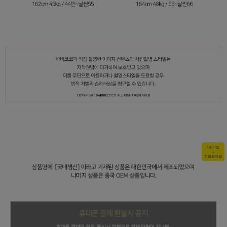
1초가입
+
적립금지급