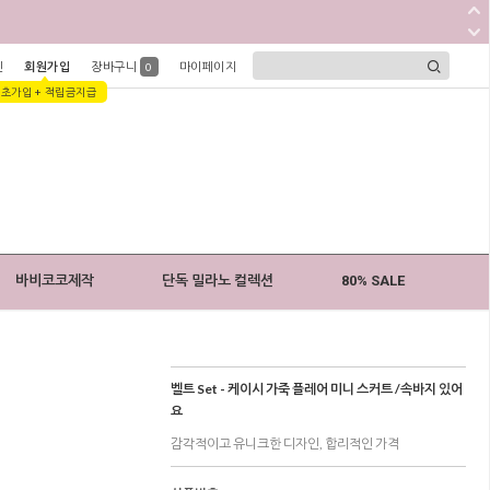
인
회원가입
장바구니
마이페이지
0
1초가입 + 적립금지급
바비코코제작
단독 밀라노 컬렉션
80% SALE
벨트 Set - 케이시 가죽 플레어 미니 스커트 /속바지 있어
요
감각적이고 유니크한 디자인, 합리적인 가격