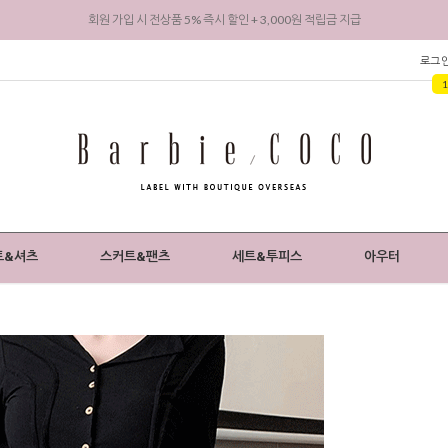
회원 가입 시 전상품 5% 즉시 할인 + 3,000원 적립금 지급
로그
트&셔츠
스커트&팬츠
세트&투피스
아우터