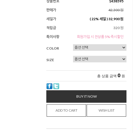
상품번호
1438595
판매가
42,300 원
세일가
(
22
% 세일 )
32,900 원
적립금
320 원
특이사항
회원가입 시 전상품 5% 즉시할인
COLOR
SIZE
0
총 상품 금액
원
BUY IT NOW
ADD TO CART
WISH LIST