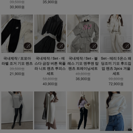
39,500원
35,900원
30,900원
국내제작 / 포포아
국내제작 / Set - 에
국내제작 / Set - 블
Set - 테리 5온스 패
라벨 조거 기모 팬츠
스다 금장 버튼 목폴
레스 기모 맨투맨 탑
딩조끼 기모 후드집
라 니트 팬츠 투피스
팬츠 트레이닝세트
업 팬츠 3pcs 겨울
39,500원
세트
세트
21,900원
49,800원
58,800원
36,900원
99,800원
40,900원
72,900원