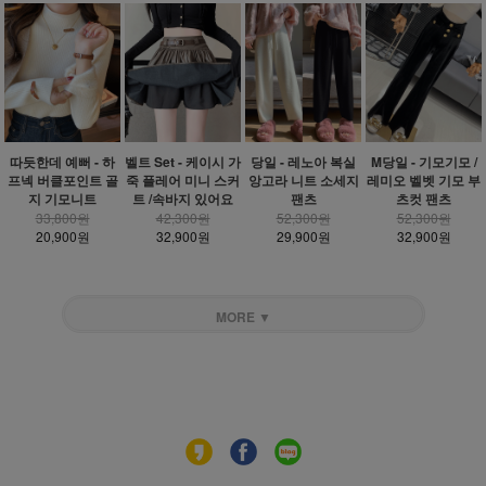
따듯한데 예뻐 - 하
벨트 Set - 케이시 가
당일 - 레노아 복실
M당일 - 기모기모 /
프넥 버클포인트 골
죽 플레어 미니 스커
앙고라 니트 소세지
레미오 벨벳 기모 부
지 기모니트
트 /속바지 있어요
팬츠
츠컷 팬츠
33,800원
42,300원
52,300원
52,300원
20,900원
32,900원
29,900원
32,900원
MORE ▼