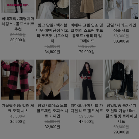
국내제작 / 패딩치마
레깅스 - 골프스커트
핑크 당일 / 백리본
비에나 고퀄 인조 밍
당일 / 제라드 라인
추천
너무 예뻐 풍성 앙고
크 허리 스트링 후드
심플 셔츠
39,500원
라 루즈핏 니트스웨
롱코트 / 퀄리티 업
60,300원
30,900원
터
그레이드
38,900원
45,600원
119,200원
34,900원
79,900원
겨울필수템/ 컬러 체
당일 / 로데스 노블
리마오 배색 니트 가
당일발송 특가 / 기
크 모직 셔츠
골드체인 오피스 니
디건 니트 팬츠 세트
모 선택 가능 / Set -
트 가디건
찰스 벨벳 트레이닝
45,300원
59,300원
세트
35,900원
55,600원
47,900원
32,900원
69,600원
29,900원