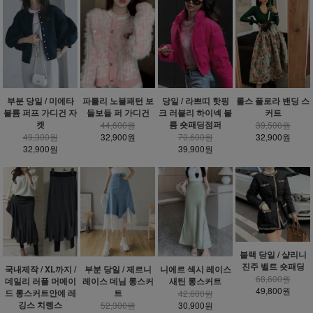
부분 당일 / 미에타
파를리 노블패턴 보
당일 / 라쁘띠 핫핑
롤스 플로라 밴딩 스
볼륨 퍼프 가디건 자
들보들 퍼 가디건
크 러블리 하이넥 볼
커트
켓
륨 숏패딩점퍼
44,600원
39,500원
49,300원
32,900원
70,600원
32,900원
32,900원
39,900원
블랙 당일 / 샬리니
진주 벨트 숏패딩
국내제작 / XL까지 /
부분 당일 / 제르니
니에르 섹시 레이스
68,600원
데일리 러플 머메이
레이스 데님 롱스커
새틴 롱스커트
49,800원
드 롱스커트안에 레
트
42,600원
깅스 치렝스
52,300원
30,900원