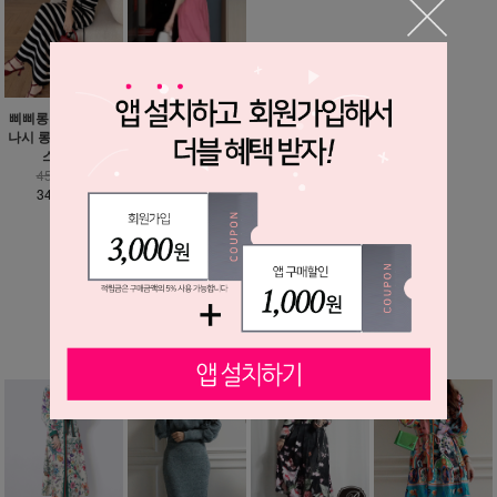
삐삐롱 스트라이프
소피아 백리스 로맨
나시 롱스커트 투피
틱 롱 원피스 / 휴가
스 셋업
룩 추천
45,900원
49,600원
34,900원
36,900원
MORE ▼
베스트 상품