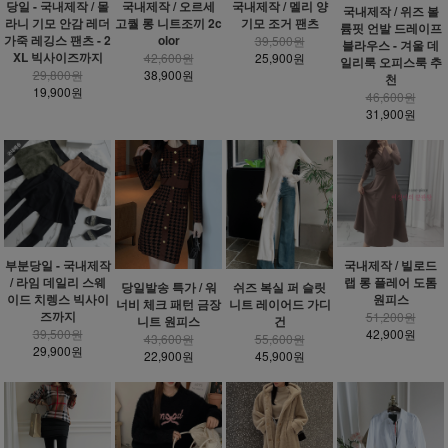
당일 - 국내제작 / 몰
국내제작 / 오르세
국내제작 / 멜리 양
국내제작 / 위즈 볼
라니 기모 안감 레더
고퀄 롱 니트조끼 2c
기모 조거 팬츠
륨핏 언발 드레이프
가죽 레깅스 팬츠 - 2
olor
39,500원
블라우스 - 겨울 데
XL 빅사이즈까지
42,600원
25,900원
일리룩 오피스룩 추
29,800원
38,900원
천
19,900원
46,600원
31,900원
부분당일 - 국내제작
국내제작 / 빌로드
/ 라임 데일리 스웨
랩 롱 플레어 도톰
당일발송 특가 / 워
쉬즈 복실 퍼 슬릿
이드 치렝스 빅사이
원피스
너비 체크 패턴 금장
니트 레이어드 가디
즈까지
51,200원
니트 원피스
건
39,500원
42,900원
43,600원
55,600원
29,900원
22,900원
45,900원