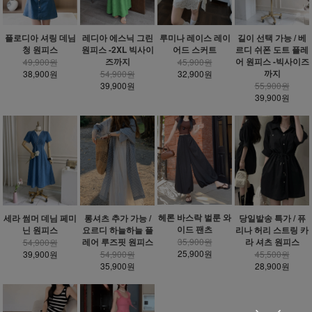
플로디아 셔링 데님
레디아 에스닉 그린
루미나 레이스 레이
길이 선택 가능 / 베
청 원피스
원피스 -2XL 빅사이
어드 스커트
르디 쉬폰 도트 플레
즈까지
어 원피스 -빅사이즈
49,900원
45,900원
까지
38,900원
54,900원
32,900원
39,900원
55,900원
39,900원
헤론 바스락 벌룬 와
세라 썸머 데님 페미
롱셔츠 추가 가능 /
당일발송 특가 / 퓨
이드 팬츠
닌 원피스
요르디 하늘하늘 플
리나 허리 스트링 카
레어 루즈핏 원피스
라 셔츠 원피스
35,900원
54,900원
25,900원
39,900원
54,900원
45,500원
35,900원
28,900원