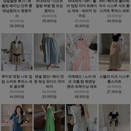
당일발송 특가 / 레
국내제작 / 미오르
국내제작 / Set - 벨
Set / 헤리츠 플라워
블린 페미닌 단추 롱
찰랑 부분 랩 트임
라 캉캉 치마 트레이
자수 시스루 셔츠 롱
데님원피스 청원피
원피스
닝 세트 - 속바지 있
스커트 투피스 세트
스
어요
48,600원
69,900원
59,500원
39,800원
45,900원
49,900원
36,900원
36,900원
루미르 펀칭 니트 집
텐셀 원단 / 헤이 연
어깨패드 / 노아 퍼
스텔라 비즈 시스루
업 스커트 투피스 세
청 워싱 와이드 치마
프 크롭 탑 뒷밴딩
롱스커트
트 골프룩
바지
팬츠 트레이닝 세트
35,900원
59,900원
46,900원
66,600원
27,900원
44,900원
33,900원
48,900원