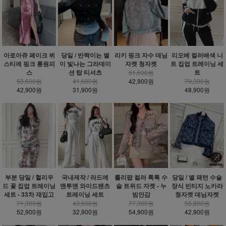
아로아쥬 페이크 뷔
당일 / 반짝이는 별
리키 핑크 자수 데님
리오베 컬러배색 니
스티에 핑크 롱원피
이 빛나는 그라데이
자켓 청자켓
트 집업 트레이닝 세
스
션 탑 티셔츠
트
51,600원
53,600원
41,600원
42,900원
70,300원
42,900원
31,900원
48,900원
부분 당일 / 헐리우
국내제작 / 라드에
롤리팝 컬러 톡톡 수
당일 / 별 패턴 수술
드 꽃 집업 트레이닝
맨투맨 와이드팬츠
술 트위드 자켓 - 누
장식 빈티지 노카라
세트 - 33차 재입고
트레이닝 세트
빔안감
청자켓 데님자켓
71,300원
43,600원
77,300원
55,800원
52,900원
32,900원
54,900원
42,900원