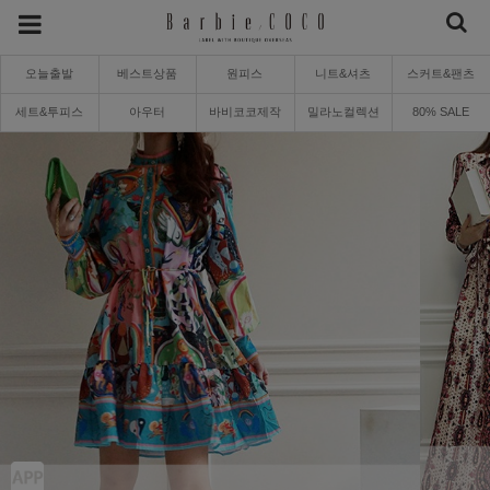
오늘출발
베스트상품
원피스
니트&셔츠
스커트&팬츠
세트&투피스
아우터
바비코코제작
밀라노컬렉션
80% SALE