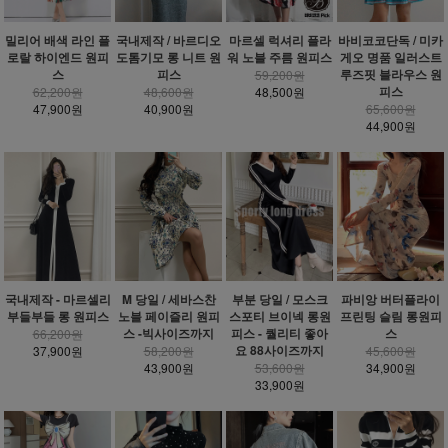
밀리어 배색 라인 플
국내제작 / 바르디오
마르셀 럭셔리 플라
바비코코단독 / 미카
로랄 하이엔드 원피
도톰기모 롱 니트 원
워 노블 주름 원피스
게오 명품 일러스트
스
피스
루즈핏 블라우스 원
59,200원
피스
62,200원
48,600원
48,500원
47,900원
40,900원
65,600원
44,900원
국내제작 - 마르셀리
M 당일 / 세바스찬
부분 당일 / 모스크
파비앙 버터플라이
부들부들 롱 원피스
노블 페이즐리 원피
스포티 브이넥 롱원
프린팅 슬림 롱원피
스 -빅사이즈까지
피스 - 퀄리티 좋아
스
66,200원
요 88사이즈까지
37,900원
58,200원
45,600원
43,900원
53,600원
34,900원
33,900원