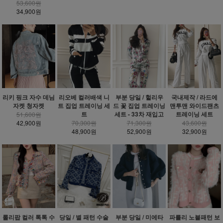
53,600원
34,900원
리키 핑크 자수 데님
리오베 컬러배색 니
부분 당일 / 헐리우
국내제작 / 라드에
자켓 청자켓
트 집업 트레이닝 세
드 꽃 집업 트레이닝
맨투맨 와이드팬츠
트
세트 - 33차 재입고
트레이닝 세트
51,600원
42,900원
70,300원
71,300원
43,600원
48,900원
52,900원
32,900원
롤리팝 컬러 톡톡 수
당일 / 별 패턴 수술
부분 당일 / 미에타
파를리 노블패턴 보