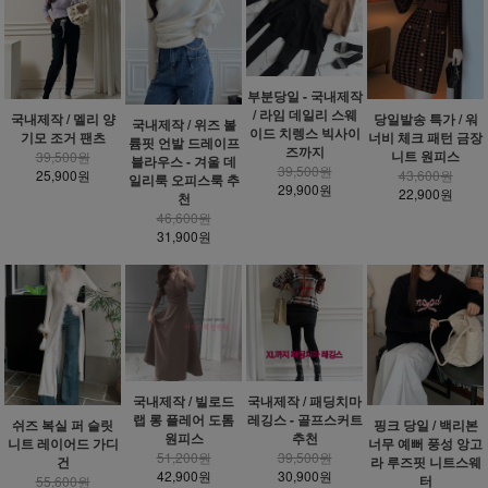
부분당일 - 국내제작
/ 라임 데일리 스웨
국내제작 / 멜리 양
당일발송 특가 / 워
국내제작 / 위즈 볼
이드 치렝스 빅사이
기모 조거 팬츠
너비 체크 패턴 금장
륨핏 언발 드레이프
즈까지
니트 원피스
39,500원
블라우스 - 겨울 데
39,500원
25,900원
43,600원
일리룩 오피스룩 추
29,900원
22,900원
천
46,600원
31,900원
국내제작 / 빌로드
국내제작 / 패딩치마
랩 롱 플레어 도톰
레깅스 - 골프스커트
쉬즈 복실 퍼 슬릿
핑크 당일 / 백리본
원피스
추천
니트 레이어드 가디
너무 예뻐 풍성 앙고
51,200원
39,500원
건
라 루즈핏 니트스웨
42,900원
30,900원
터
55,600원