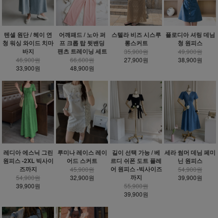
텐셀 원단 / 헤이 연
어깨패드 / 노아 퍼
스텔라 비즈 시스루
플로디아 셔링 데님
청 워싱 와이드 치마
프 크롭 탑 뒷밴딩
롱스커트
청 원피스
바지
팬츠 트레이닝 세트
35,900원
49,900원
46,900원
66,600원
27,900원
38,900원
33,900원
48,900원
레디아 에스닉 그린
루미나 레이스 레이
길이 선택 가능 / 베
세라 썸머 데님 페미
원피스 -2XL 빅사이
어드 스커트
르디 쉬폰 도트 플레
닌 원피스
즈까지
어 원피스 -빅사이즈
45,900원
54,900원
까지
54,900원
32,900원
39,900원
39,900원
55,900원
39,900원