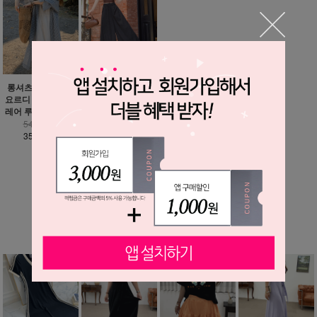
헤론 바스락 벌룬 와
롱셔츠 추가 가능 /
이드 팬츠
요르디 하늘하늘 플
레어 루즈핏 원피스
35,900원
25,900원
54,900원
35,900원
MORE ▼
베스트 상품