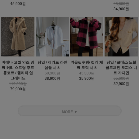
45,900원
45,600원
34,900원
비에나 고퀄 인조 밍
당일 / 제라드 라인
겨울필수템/ 컬러 체
당일 / 로데스 노블
크 허리 스트링 후드
심플 셔츠
크 모직 셔츠
골드체인 오피스 니
롱코트 / 퀄리티 업
트 가디건
60,300원
45,300원
그레이드
38,900원
35,900원
55,600원
119,200원
32,900원
79,900원
MORE ▼