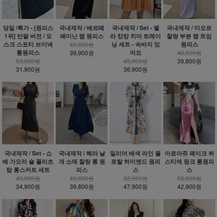
당일 /특가 - [원피스
국내제작 / 베르떼
국내제작 / Set - 벨
국내제작 / 미오르
1위] 반팔 버전 / 모
페미닌 랩 원피스
라 캉캉 치마 트레이
찰랑 부분 랩 트임
스크 스포티 브이넥
닝 세트 - 속바지 있
원피스
49,900원
롱원피스
어요
39,900원
48,600원
53,600원
45,900원
39,800원
31,900원
36,900원
밀리어 배색 라인 플
국내제작 / Set - 쇼
국내제작 / 헤라 날
아로아쥬 페이크 뷔
로랄 하이엔드 원피
베 가오리 숄 플리츠
개 소매 찰랑 롱 원
스티에 핑크 롱원피
스
탑 롱스커트 세트
피스
스
62,200원
43,900원
48,600원
53,600원
47,900원
34,900원
39,800원
42,900원