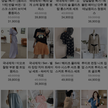
당일 /특가 - [원피스
국내제작 / 헤라 날
국내제작 / Set - 쇼
당일발송 특가 / 레
1위] 반팔 버전 / 모
개 소매 찰랑 롱 원
베 가오리 숄 플리츠
블린 페미닌 단추 롱
스크 스포티 브이넥
피스
탑 롱스커트 세트
데님원피스 청원피
롱원피스
스
48,600원
43,900원
53,600원
39,800원
34,900원
59,500원
31,900원
36,900원
국내제작 / 미오르
국내제작 / Set - 벨
Set / 헤리츠 플라워
루미르 펀칭 니트 집
찰랑 부분 랩 트임
라 캉캉 치마 트레이
자수 시스루 셔츠 롱
업 스커트 투피스 세
원피스
닝 세트 - 속바지 있
스커트 투피스 세트
트 골프룩
어요
48,600원
69,900원
59,900원
39,800원
45,900원
49,900원
44,900원
36,900원