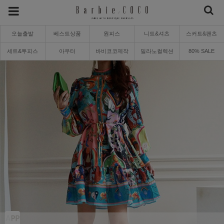
오늘출발
베스트상품
원피스
니트&셔츠
스커트&팬츠
세트&투피스
아우터
바비코코제작
밀라노컬렉션
80% SALE