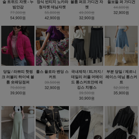
술 트위드 자켓 - 누
장식 빈티지 노카라
볼륨 퍼프 가디건 자
들보들 퍼 가디건
빔안감
청자켓 데님자켓
켓
44,600원
77,300원
55,800원
49,300원
32,900원
54,900원
42,900원
32,900원
당일 / 라쁘띠 핫핑
롤스 플로라 밴딩 스
국내제작 / XL까지 /
부분 당일 / 제르니
크 러블리 하이넥 볼
커트
데일리 러플 머메이
레이스 데님 롱스커
륨 숏패딩점퍼
드 롱스커트안에 레
트
39,500원
깅스 치렝스
70,600원
32,900원
52,300원
39,900원
39,500원
35,900원
30,900원