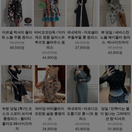
마르셀 럭셔리 플라
바비코코단독 / 미카
국내제작 - 마르셀리
M 당일 / 세바스찬
워 노블 주름 원피스
게오 명품 일러스트
부들부들 롱 원피스
노블 페이즐리 원피
루즈핏 블라우스 원
스 -빅사이즈까지
59,200원
66,200원
피스
48,500원
37,900원
58,200원
65,600원
43,900원
44,900원
부분 당일 [특가] 모
파비앙 버터플라이
국내제작 / 바르디오
당일 / 반짝이는 별
스크 스포티 브이넥
프린팅 슬림 롱원피
도톰기모 롱 니트 원
이 빛나는 그라데이
롱원피스 - 퀄리티
스
피스
션 탑 티셔츠
좋아요 88사이즈까
45,600원
48,600원
41,600원
지
34,900원
40,900원
31,900원