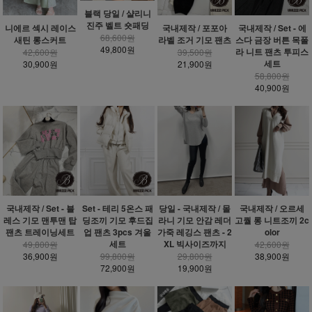
블랙 당일 / 샬리니
진주 벨트 숏패딩
니에르 섹시 레이스
국내제작 / 포포아
국내제작 / Set - 에
68,600원
새틴 롱스커트
라벨 조거 기모 팬츠
스다 금장 버튼 목폴
49,800원
라 니트 팬츠 투피스
42,600원
39,500원
세트
30,900원
21,900원
58,800원
40,900원
국내제작 / Set - 블
Set - 테리 5온스 패
당일 - 국내제작 / 몰
국내제작 / 오르세
레스 기모 맨투맨 탑
딩조끼 기모 후드집
라니 기모 안감 레더
고퀄 롱 니트조끼 2c
팬츠 트레이닝세트
업 팬츠 3pcs 겨울
가죽 레깅스 팬츠 - 2
olor
세트
XL 빅사이즈까지
49,800원
42,600원
36,900원
99,800원
29,800원
38,900원
72,900원
19,900원