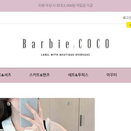
회원 가입 시 전상품 5% 즉시 할인 + 3,000원 적립금 지급
로그
트&셔츠
스커트&팬츠
세트&투피스
아우터