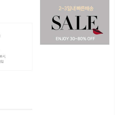
t
료시,
적립