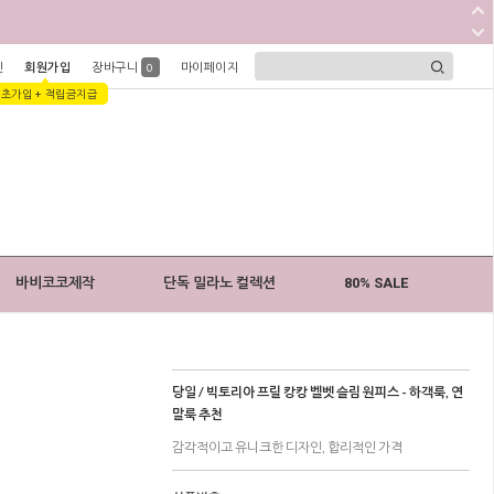
인
회원가입
장바구니
마이페이지
0
1초가입 + 적립금지급
바비코코제작
단독 밀라노 컬렉션
80% SALE
당일 / 빅토리아 프릴 캉캉 벨벳 슬림 원피스 - 하객룩, 연
말룩 추천
감각적이고 유니크한 디자인, 합리적인 가격