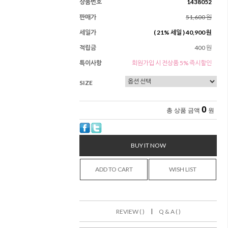
상품번호
1438052
판매가
51,600 원
세일가
(
21
% 세일 )
40,900 원
적립금
400 원
특이사항
회원가입 시 전상품 5% 즉시할인
SIZE
0
총 상품 금액
원
BUY IT NOW
ADD TO CART
WISH LIST
|
REVIEW ( )
Q & A ( )