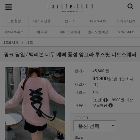
오늘출발
베스트상품
원피스
니트&셔츠
스커트&팬츠
세트&투피스
아우터
바비코코제작
밀라노컬렉션
80% SALE
니트&셔츠
니트
핑크 당일 / 백리본 너무 예뻐 풍성 앙고라 루즈핏 니트스웨터
판매가
45,600 원
34,900
원( 온라인 최저
세일가
가 )
적립금
1%
(조건)
9900원 이상
배송비
무료배송
COLOR
SIZE