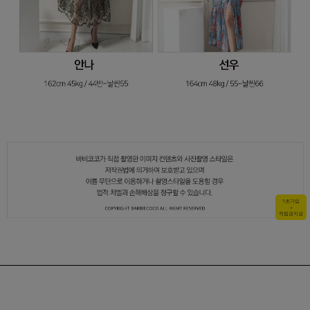
1초가입
+
적립금지급