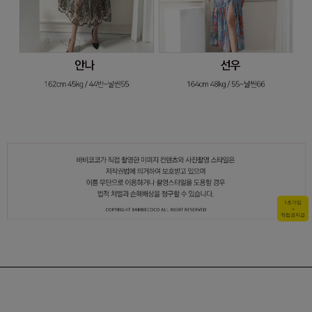
1초가입
+
적립금지급