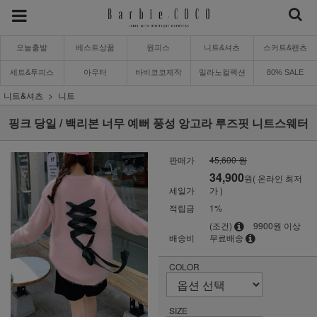
오늘출발
베스트상품
원피스
니트&셔츠
스커트&팬츠
세트&투피스
아우터
바비코코제작
밀라노컬렉션
80% SALE
니트&셔츠
니트
핑크 당일 / 백리본 너무 예뻐 풍성 앙고라 루즈핏 니트스웨터
판매가
45,600 원
34,900
원( 온라인 최저
세일가
가 )
적립금
1%
(조건)
9900원 이상
배송비
무료배송
COLOR
SIZE