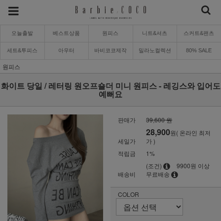
오늘출발
베스트상품
원피스
니트&셔츠
스커트&팬츠
세트&투피스
아우터
바비코코제작
밀라노컬렉션
80% SALE
원피스
화이트 당일 / 레터링 원오프숄더 미니 원피스 - 레깅스와 입어도
예뻐요
판매가
39,600 원
28,900
원( 온라인 최저
세일가
가 )
적립금
1%
(조건)
9900원 이상
배송비
무료배송
COLOR