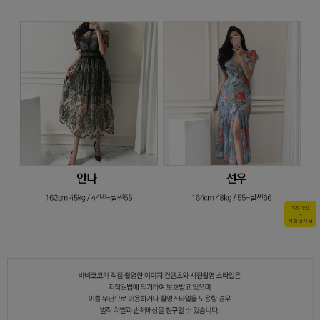
1초가입
+
적립금지급