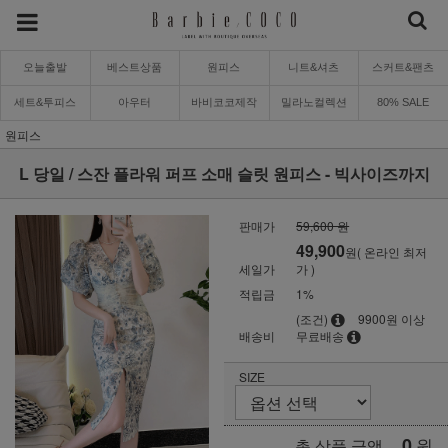
오늘출발
베스트상품
원피스
니트&셔츠
스커트&팬츠
세트&투피스
아우터
바비코코제작
밀라노컬렉션
80% SALE
원피스
L 당일 / 스잔 플라워 퍼프 소매 슬릿 원피스 - 빅사이즈까지
판매가
59,600 원
49,900
원( 온라인 최저
세일가
가 )
적립금
1%
(조건)
9900원 이상
배송비
무료배송
SIZE
0
원
총 상품 금액