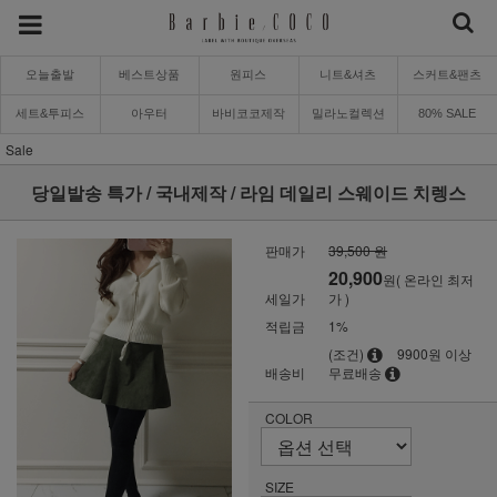
오늘출발
베스트상품
원피스
니트&셔츠
스커트&팬츠
세트&투피스
아우터
바비코코제작
밀라노컬렉션
80% SALE
Sale
당일발송 특가 / 국내제작 / 라임 데일리 스웨이드 치렝스
판매가
39,500 원
20,900
원( 온라인 최저
세일가
가 )
적립금
1%
(조건)
9900원 이상
배송비
무료배송
COLOR
SIZE