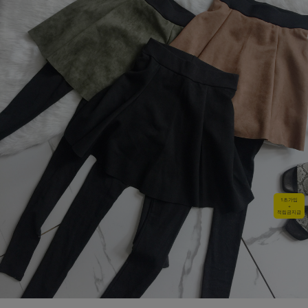
1초가입
+
적립금지급