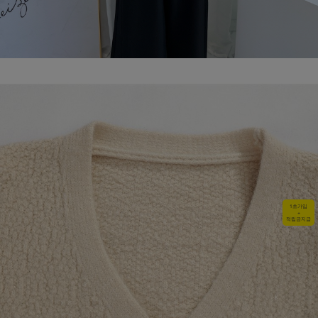
1초가입
+
적립금지급