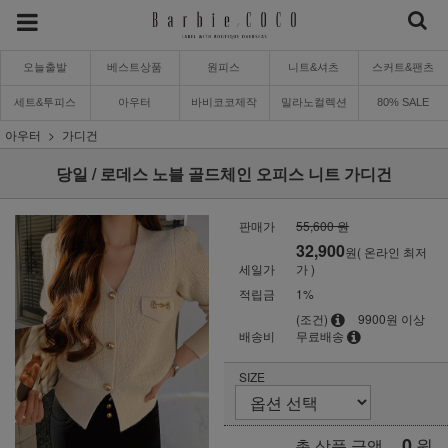
오늘출발
베스트상품
원피스
니트&셔츠
스커트&팬츠
세트&투피스
아우터
바비코코제작
밀라노컬렉션
80% SALE
아우터
가디건
당일 / 로데스 노블 골드체인 오피스 니트 가디건
판매가
55,600 원
32,900
원( 온라인 최저
세일가
가 )
적립금
1%
(조건)
9900원 이상
배송비
무료배송
SIZE
0
원
총 상품 금액