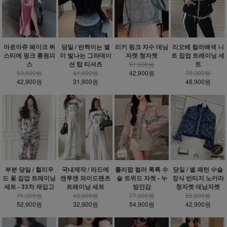
아로아쥬 페이크 뷔
당일 / 반짝이는 별
리키 핑크 자수 데님
리오베 컬러배색 니
스티에 핑크 롱원피
이 빛나는 그라데이
자켓 청자켓
트 집업 트레이닝 세
스
션 탑 티셔츠
트
51,600원
53,600원
41,600원
42,900원
70,300원
42,900원
31,900원
48,900원
부분 당일 / 헐리우
국내제작 / 라드에
롤리팝 컬러 톡톡 수
당일 / 별 패턴 수술
드 꽃 집업 트레이닝
맨투맨 와이드팬츠
술 트위드 자켓 - 누
장식 빈티지 노카라
세트 - 33차 재입고
트레이닝 세트
빔안감
청자켓 데님자켓
71,300원
43,600원
77,300원
55,800원
52,900원
32,900원
54,900원
42,900원