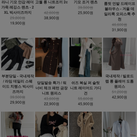
라니 기모 안감 레더
고퀄 롱 니트조끼 2c
기모 조거 팬츠
륨핏 언발 드레이프
가죽 레깅스 팬츠 - 2
olor
39,500원
블라우스 - 겨울 데
XL 빅사이즈까지
42,600원
25,900원
일리룩 오피스룩 추
29,800원
38,900원
천
19,900원
46,600원
31,900원
부분당일 - 국내제작
국내제작 / 빌로드
/ 라임 데일리 스웨
랩 롱 플레어 도톰
당일발송 특가 / 워
쉬즈 복실 퍼 슬릿
이드 치렝스 빅사이
원피스
너비 체크 패턴 금장
니트 레이어드 가디
즈까지
51,200원
니트 원피스
건
39,500원
42,900원
43,600원
55,600원
29,900원
22,900원
45,900원