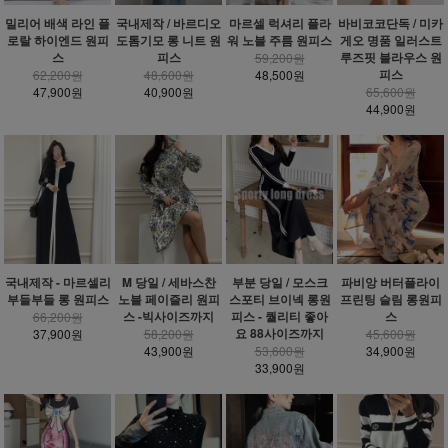
밀리어 배색 라인 플
국내제작 / 바르디오
마르셀 럭셔리 플라
바비코코단독 / 미카
로랄 하이엔드 원피
도톰기모 롱 니트 원
워 노블 주름 원피스
게오 명품 일러스트
스
피스
루즈핏 블라우스 원
59,200원
피스
62,200원
48,600원
48,500원
47,900원
40,900원
65,600원
44,900원
국내제작 - 마르셀리
M 당일 / 세바스찬
부분 당일 / 모스크
파비앙 버터플라이
부들부들 롱 원피스
노블 페이즐리 원피
스포티 브이넥 롱원
프린팅 슬림 롱원피
스 -빅사이즈까지
피스 - 퀄리티 좋아
스
66,200원
요 88사이즈까지
37,900원
58,200원
45,600원
43,900원
53,600원
34,900원
33,900원