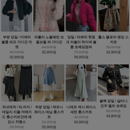
부분 당일 / 미에타
파를리 노블패턴 보
당일 / 라쁘띠 핫핑
롤스 플로라 밴딩 스
볼륨 퍼프 가디건 자
들보들 퍼 가디건
크 러블리 하이넥 볼
커트
켓
륨 숏패딩점퍼
44,600원
39,500원
49,300원
32,900원
70,600원
32,900원
32,900원
39,900원
블랙 당일 / 샬리니
진주 벨트 숏패딩
국내제작 / XL까지 /
부분 당일 / 제르니
니에르 섹시 레이스
68,600원
데일리 러플 머메이
레이스 데님 롱스커
새틴 롱스커트
49,800원
드 롱스커트안에 레
트
42,600원
깅스 치렝스
52,300원
30,900원
39,500원
35,900원