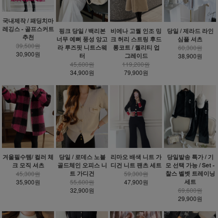
국내제작 / 패딩치마
레깅스 - 골프스커트
핑크 당일 / 백리본
비에나 고퀄 인조 밍
당일 / 제라드 라인
추천
너무 예뻐 풍성 앙고
크 허리 스트링 후드
심플 셔츠
39,500원
라 루즈핏 니트스웨
롱코트 / 퀄리티 업
60,300원
30,900원
터
그레이드
38,900원
45,600원
119,200원
34,900원
79,900원
겨울필수템/ 컬러 체
당일 / 로데스 노블
리마오 배색 니트 가
당일발송 특가 / 기
크 모직 셔츠
골드체인 오피스 니
디건 니트 팬츠 세트
모 선택 가능 / Set -
트 가디건
찰스 벨벳 트레이닝
45,300원
59,300원
세트
35,900원
55,600원
47,900원
32,900원
69,600원
29,900원