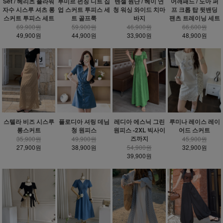
Set / 헤리츠 플라워
루미르 펀칭 니트 집
텐셀 원단 / 헤이 연
어깨패드 / 노아 퍼
자수 시스루 셔츠 롱
업 스커트 투피스 세
청 워싱 와이드 치마
프 크롭 탑 뒷밴딩
스커트 투피스 세트
트 골프룩
바지
팬츠 트레이닝 세트
69,900원
59,900원
46,900원
66,600원
49,900원
44,900원
33,900원
48,900원
스텔라 비즈 시스루
플로디아 셔링 데님
레디아 에스닉 그린
루미나 레이스 레이
롱스커트
청 원피스
원피스 -2XL 빅사이
어드 스커트
즈까지
35,900원
49,900원
45,900원
27,900원
38,900원
54,900원
32,900원
39,900원