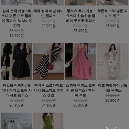
헤론 바스락 벌룬 와
길이 선택 가능 / 베
세라 썸머 데님 페미
롱셔츠 추가 가능 /
이드 팬츠
르디 쉬폰 도트 플레
닌 원피스
요르디 하늘하늘 플
어 원피스 -빅사이즈
레어 루즈핏 원피스
35,900원
54,900원
까지
25,900원
39,900원
54,900원
55,900원
35,900원
39,900원
당일발송 특가 / 퓨
삐삐롱 스트라이프
소피아 백리스 로맨
레드 까멜리아 반팔
리나 허리 스트링 카
나시 롱스커트 투피
틱 롱 원피스 / 휴가
니트 원피스
라 셔츠 원피스
스 셋업
룩 추천
54,200원
45,500원
45,900원
49,600원
36,900원
28,900원
34,900원
36,900원