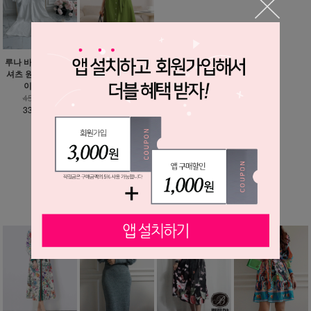
루나 바스락 루즈핏
올리브 그린 셔츠 원
셔츠 원피스 - 빅사
피스
이즈까지
45,900원
45,600원
35,900원
33,900원
MORE ▼
베스트 상품