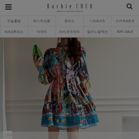
오늘출발
베스트상품
원피스
니트&셔츠
스커트&팬츠
세트&투피스
아우터
바비코코제작
밀라노컬렉션
80% SALE