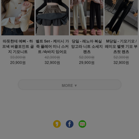
따듯한데 예뻐 - 하
벨트 Set - 케이시 가
당일 - 레노아 복실
M당일 - 기모기모 /
프넥 버클포인트 골
죽 플레어 미니 스커
앙고라 니트 소세지
레미오 벨벳 기모 부
지 기모니트
트 /속바지 있어요
팬츠
츠컷 팬츠
33,800원
42,300원
52,300원
52,300원
20,900원
32,900원
29,900원
32,900원
MORE ▼