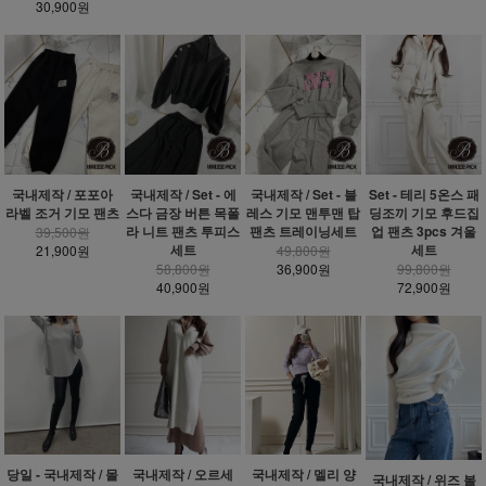
30,900원
국내제작 / 포포아
국내제작 / Set - 에
국내제작 / Set - 블
Set - 테리 5온스 패
라벨 조거 기모 팬츠
스다 금장 버튼 목폴
레스 기모 맨투맨 탑
딩조끼 기모 후드집
라 니트 팬츠 투피스
팬츠 트레이닝세트
업 팬츠 3pcs 겨울
39,500원
세트
세트
21,900원
49,800원
58,800원
36,900원
99,800원
40,900원
72,900원
당일 - 국내제작 / 몰
국내제작 / 오르세
국내제작 / 멜리 양
국내제작 / 위즈 볼