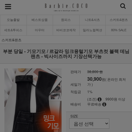
오늘출발
베스트상품
원피스
니트&셔츠
스커트&팬츠
세트&투피스
아우터
바비코코제작
밀라노컬렉션
80% SALE
스커트&팬츠
부분 당일 - 기모기모 / 르갈라 밍크융털기모 부츠컷 블랙 데님
팬츠 - 빅사이즈까지 기장선택가능
판매가
38,800 원
30,900
원( 온라인 최저
세일가
가 )
적립금
1%
(조건)
9900원 이상
배송비
무료배송
SIZE