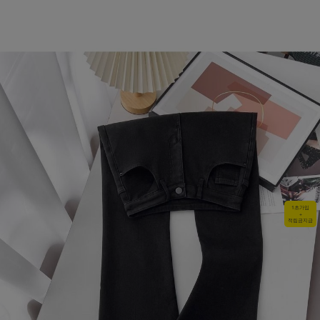
1초가입
+
적립금지급