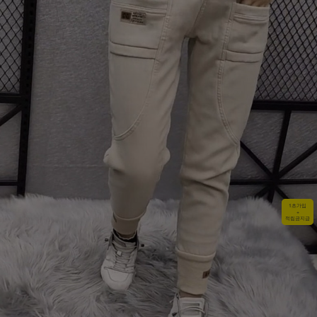
1초가입
+
적립금지급