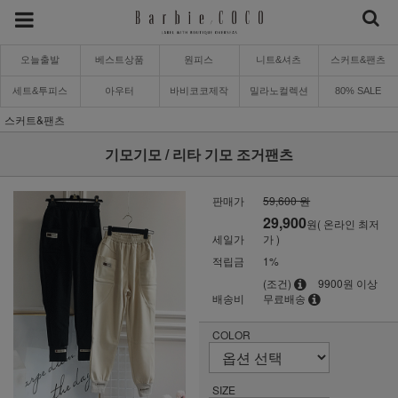
오늘출발
베스트상품
원피스
니트&셔츠
스커트&팬츠
세트&투피스
아우터
바비코코제작
밀라노컬렉션
80% SALE
스커트&팬츠
기모기모 / 리타 기모 조거팬츠
판매가
59,600 원
29,900
원( 온라인 최저
세일가
가 )
적립금
1%
(조건)
9900원 이상
배송비
무료배송
COLOR
SIZE