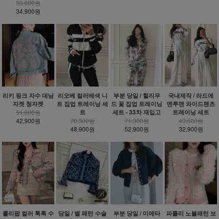
53,600원
34,900원
리키 핑크 자수 데님
리오베 컬러배색 니
부분 당일 / 헐리우
국내제작 / 라드에
자켓 청자켓
트 집업 트레이닝 세
드 꽃 집업 트레이닝
맨투맨 와이드팬츠
트
세트 - 33차 재입고
트레이닝 세트
51,600원
42,900원
70,300원
71,300원
43,600원
48,900원
52,900원
32,900원
롤리팝 컬러 톡톡 수
당일 / 별 패턴 수술
부분 당일 / 미에타
파를리 노블패턴 보