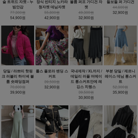
술 트위드 자켓 - 누
장식 빈티지 노카라
볼륨 퍼프 가디건 자
들보들 퍼 가디건
빔안감
청자켓 데님자켓
켓
44,600원
77,300원
55,800원
49,300원
32,900원
54,900원
42,900원
32,900원
당일 / 라쁘띠 핫핑
롤스 플로라 밴딩 스
국내제작 / XL까지 /
부분 당일 / 제르니
크 러블리 하이넥 볼
커트
데일리 러플 머메이
레이스 데님 롱스커
륨 숏패딩점퍼
드 롱스커트안에 레
트
39,500원
깅스 치렝스
70,600원
32,900원
52,300원
39,900원
39,500원
35,900원
30,900원