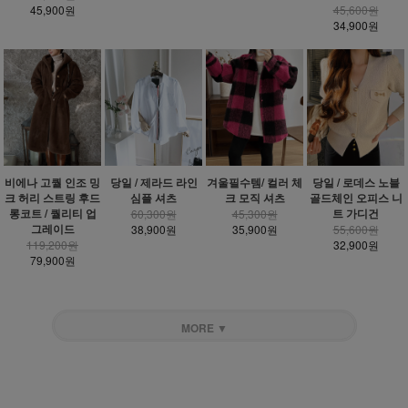
45,900원
45,600원
34,900원
비에나 고퀄 인조 밍
당일 / 제라드 라인
겨울필수템/ 컬러 체
당일 / 로데스 노블
크 허리 스트링 후드
심플 셔츠
크 모직 셔츠
골드체인 오피스 니
롱코트 / 퀄리티 업
트 가디건
60,300원
45,300원
그레이드
38,900원
35,900원
55,600원
119,200원
32,900원
79,900원
MORE ▼