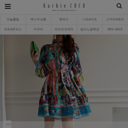
오늘출발
베스트상품
원피스
니트&셔츠
스커트&팬츠
세트&투피스
아우터
바비코코제작
밀라노컬렉션
80% SALE