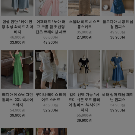
텐셀 원단 / 헤이 연
어깨패드 / 노아 퍼
스텔라 비즈 시스루
플로디아 셔링 데님
청 워싱 와이드 치마
프 크롭 탑 뒷밴딩
롱스커트
청 원피스
바지
팬츠 트레이닝 세트
35,900원
49,900원
46,900원
66,600원
27,900원
38,900원
33,900원
48,900원
레디아 에스닉 그린
루미나 레이스 레이
길이 선택 가능 / 베
세라 썸머 데님 페미
원피스 -2XL 빅사이
어드 스커트
르디 쉬폰 도트 플레
닌 원피스
즈까지
어 원피스 -빅사이즈
45,900원
54,900원
까지
54,900원
32,900원
39,900원
39,900원
55,900원
39,900원