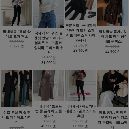
부분당일 - 국내제작
/ 라임 데일리 스웨
국내제작 / 멜리 양
당일발송 특가 / 워
국내제작 / 위즈 볼
이드 치렝스 빅사이
기모 조거 팬츠
너비 체크 패턴 금장
륨핏 언발 드레이프
즈까지
니트 원피스
39,500원
블라우스 - 겨울 데
39,500원
25,900원
43,600원
일리룩 오피스룩 추
29,900원
22,900원
천
46,600원
31,900원
국내제작 / 빌로드
국내제작 / 패딩치마
랩 롱 플레어 도톰
레깅스 - 골프스커트
쉬즈 복실 퍼 슬릿
핑크 당일 / 백리본
원피스
추천
니트 레이어드 가디
너무 예뻐 풍성 앙고
51,200원
39,500원
건
라 루즈핏 니트스웨
42,900원
30,900원
터
55,600원