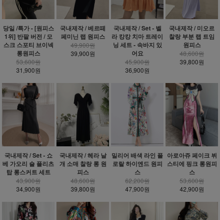
당일 /특가 - [원피스
국내제작 / 베르떼
국내제작 / Set - 벨
국내제작 / 미오르
1위] 반팔 버전 / 모
페미닌 랩 원피스
라 캉캉 치마 트레이
찰랑 부분 랩 트임
스크 스포티 브이넥
닝 세트 - 속바지 있
원피스
49,900원
롱원피스
어요
39,900원
48,600원
53,600원
45,900원
39,800원
31,900원
36,900원
밀리어 배색 라인 플
국내제작 / Set - 쇼
국내제작 / 헤라 날
아로아쥬 페이크 뷔
로랄 하이엔드 원피
베 가오리 숄 플리츠
개 소매 찰랑 롱 원
스티에 핑크 롱원피
스
탑 롱스커트 세트
피스
스
62,200원
43,900원
48,600원
53,600원
47,900원
34,900원
39,800원
42,900원