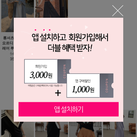
헤론 바스락 벌룬 와
롱셔츠 추가 가능 /
이드 팬츠
요르디 하늘하늘 플
레어 루즈핏 원피스
35,900원
25,900원
54,900원
35,900원
MORE ▼
베스트 상품