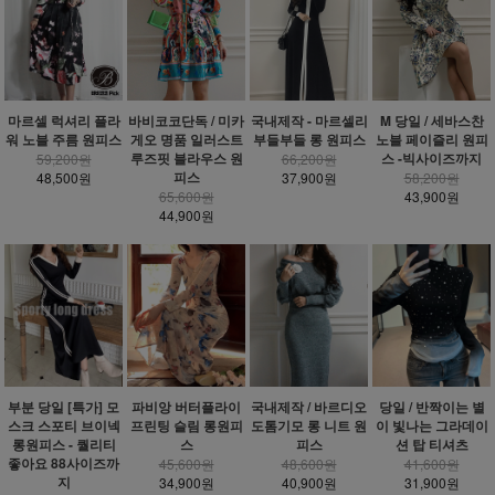
마르셀 럭셔리 플라
바비코코단독 / 미카
국내제작 - 마르셀리
M 당일 / 세바스찬
워 노블 주름 원피스
게오 명품 일러스트
부들부들 롱 원피스
노블 페이즐리 원피
루즈핏 블라우스 원
스 -빅사이즈까지
59,200원
66,200원
피스
48,500원
37,900원
58,200원
65,600원
43,900원
44,900원
부분 당일 [특가] 모
파비앙 버터플라이
국내제작 / 바르디오
당일 / 반짝이는 별
스크 스포티 브이넥
프린팅 슬림 롱원피
도톰기모 롱 니트 원
이 빛나는 그라데이
롱원피스 - 퀄리티
스
피스
션 탑 티셔츠
좋아요 88사이즈까
45,600원
48,600원
41,600원
지
34,900원
40,900원
31,900원