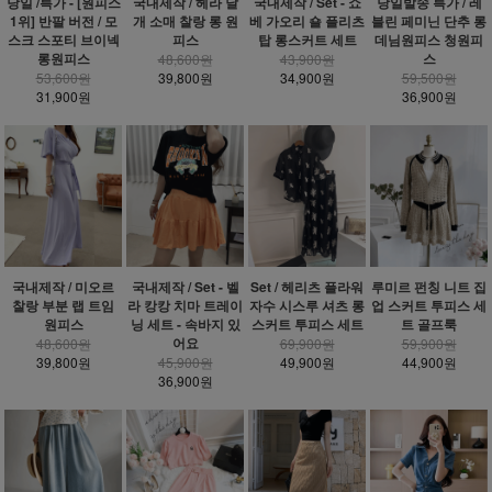
당일 /특가 - [원피스
국내제작 / 헤라 날
국내제작 / Set - 쇼
당일발송 특가 / 레
1위] 반팔 버전 / 모
개 소매 찰랑 롱 원
베 가오리 숄 플리츠
블린 페미닌 단추 롱
스크 스포티 브이넥
피스
탑 롱스커트 세트
데님원피스 청원피
롱원피스
스
48,600원
43,900원
53,600원
39,800원
34,900원
59,500원
31,900원
36,900원
국내제작 / 미오르
국내제작 / Set - 벨
Set / 헤리츠 플라워
루미르 펀칭 니트 집
찰랑 부분 랩 트임
라 캉캉 치마 트레이
자수 시스루 셔츠 롱
업 스커트 투피스 세
원피스
닝 세트 - 속바지 있
스커트 투피스 세트
트 골프룩
어요
48,600원
69,900원
59,900원
39,800원
45,900원
49,900원
44,900원
36,900원