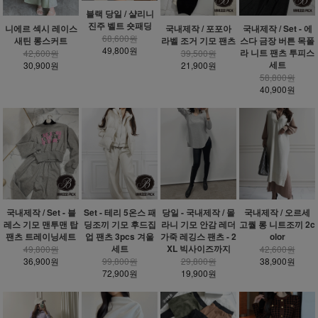
블랙 당일 / 샬리니
진주 벨트 숏패딩
니에르 섹시 레이스
국내제작 / 포포아
국내제작 / Set - 에
68,600원
새틴 롱스커트
라벨 조거 기모 팬츠
스다 금장 버튼 목폴
49,800원
라 니트 팬츠 투피스
42,600원
39,500원
세트
30,900원
21,900원
58,800원
40,900원
국내제작 / Set - 블
Set - 테리 5온스 패
당일 - 국내제작 / 몰
국내제작 / 오르세
레스 기모 맨투맨 탑
딩조끼 기모 후드집
라니 기모 안감 레더
고퀄 롱 니트조끼 2c
팬츠 트레이닝세트
업 팬츠 3pcs 겨울
가죽 레깅스 팬츠 - 2
olor
세트
XL 빅사이즈까지
49,800원
42,600원
36,900원
99,800원
29,800원
38,900원
72,900원
19,900원