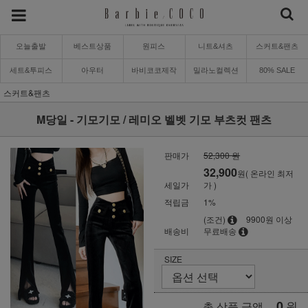
오늘출발
베스트상품
원피스
니트&셔츠
스커트&팬츠
세트&투피스
아우터
바비코코제작
밀라노컬렉션
80% SALE
스커트&팬츠
M당일 - 기모기모 / 레미오 벨벳 기모 부츠컷 팬츠
판매가
52,300 원
32,900
원( 온라인 최저
세일가
가 )
적립금
1%
(조건)
9900원 이상
배송비
무료배송
SIZE
0
원
총 상품 금액