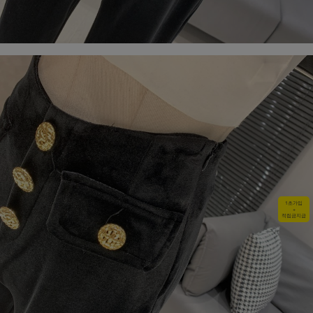
1초가입
+
적립금지급