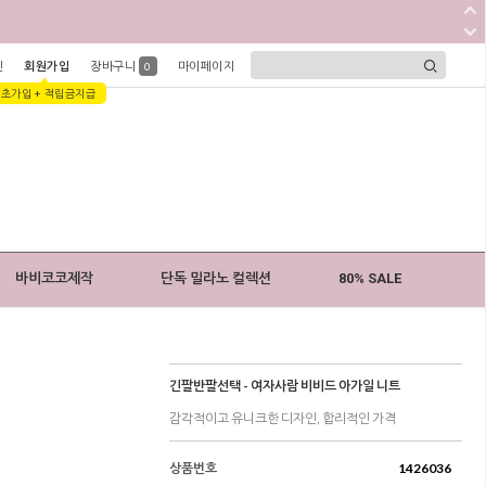
인
회원가입
장바구니
마이페이지
0
1초가입 + 적립금지급
바비코코제작
단독 밀라노 컬렉션
80% SALE
긴팔반팔선택 - 여자사람 비비드 아가일 니트
감각적이고 유니크한 디자인, 합리적인 가격
상품번호
1426036