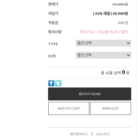
판매가
39,600 원
세일가
(
22
% 세일 )
30,900 원
적립금
300 원
특이사항
회원가입 시 전상품 5% 즉시할인
TYPE
SIZE
0
총 상품 금액
원
BUY IT NOW
ADD TO CART
WISH LIST
|
REVIEW ( )
Q & A ( )