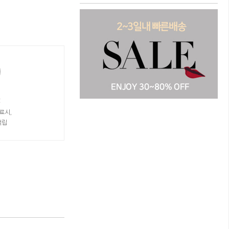
t
료시,
적립