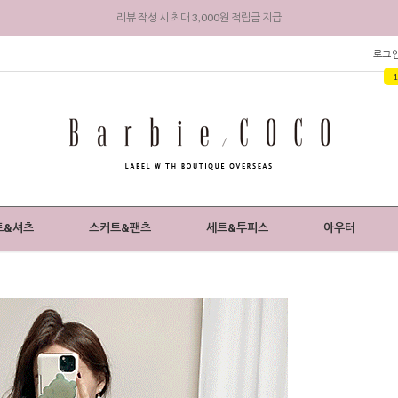
회원 가입 시 전상품 5% 즉시 할인 + 3,000원 적립금 지급
로그
트&셔츠
스커트&팬츠
세트&투피스
아우터