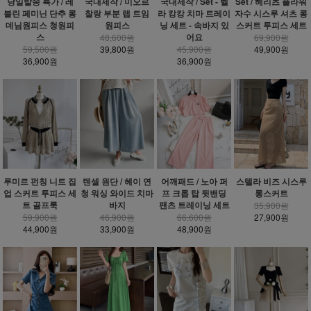
당일발송 특가 / 레
국내제작 / 미오르
국내제작 / Set - 벨
Set / 헤리츠 플라워
블린 페미닌 단추 롱
찰랑 부분 랩 트임
라 캉캉 치마 트레이
자수 시스루 셔츠 롱
데님원피스 청원피
원피스
닝 세트 - 속바지 있
스커트 투피스 세트
스
어요
48,600원
69,900원
59,500원
39,800원
45,900원
49,900원
36,900원
36,900원
루미르 펀칭 니트 집
텐셀 원단 / 헤이 연
어깨패드 / 노아 퍼
스텔라 비즈 시스루
업 스커트 투피스 세
청 워싱 와이드 치마
프 크롭 탑 뒷밴딩
롱스커트
트 골프룩
바지
팬츠 트레이닝 세트
35,900원
59,900원
46,900원
66,600원
27,900원
44,900원
33,900원
48,900원