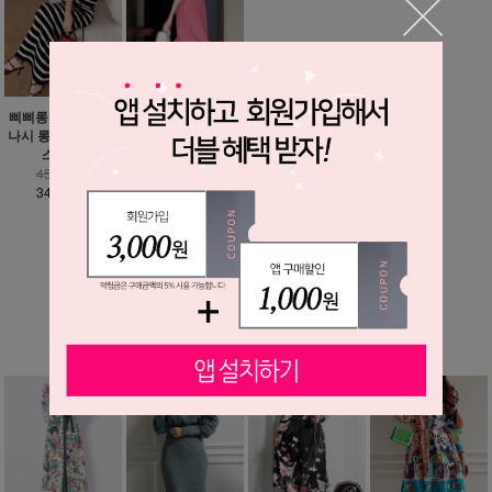
삐삐롱 스트라이프
소피아 백리스 로맨
나시 롱스커트 투피
틱 롱 원피스 / 휴가
스 셋업
룩 추천
45,900원
49,600원
34,900원
36,900원
MORE ▼
베스트 상품