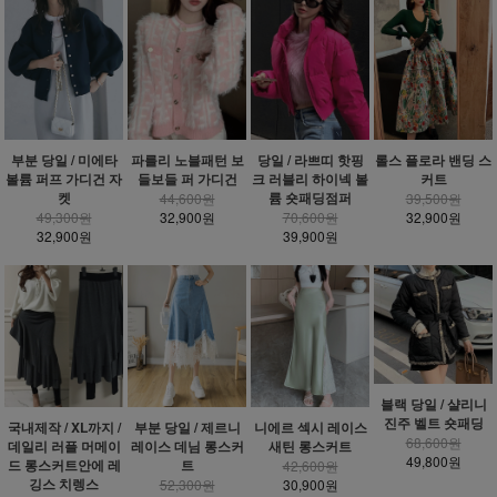
부분 당일 / 미에타
파를리 노블패턴 보
당일 / 라쁘띠 핫핑
롤스 플로라 밴딩 스
볼륨 퍼프 가디건 자
들보들 퍼 가디건
크 러블리 하이넥 볼
커트
켓
륨 숏패딩점퍼
44,600원
39,500원
49,300원
32,900원
70,600원
32,900원
32,900원
39,900원
블랙 당일 / 샬리니
진주 벨트 숏패딩
국내제작 / XL까지 /
부분 당일 / 제르니
니에르 섹시 레이스
68,600원
데일리 러플 머메이
레이스 데님 롱스커
새틴 롱스커트
49,800원
드 롱스커트안에 레
트
42,600원
깅스 치렝스
52,300원
30,900원