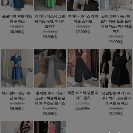
플로디아 셔링 데님
레디아 에스닉 그린
루미나 레이스 레이
길이 선택 가능 / 베
청 원피스
원피스 -2XL 빅사이
어드 스커트
르디 쉬폰 도트 플레
즈까지
어 원피스 -빅사이즈
49,900원
45,900원
까지
38,900원
54,900원
32,900원
39,900원
55,900원
39,900원
헤론 바스락 벌룬 와
세라 썸머 데님 페미
롱셔츠 추가 가능 /
당일발송 특가 / 퓨
이드 팬츠
닌 원피스
요르디 하늘하늘 플
리나 허리 스트링 카
레어 루즈핏 원피스
라 셔츠 원피스
35,900원
54,900원
25,900원
39,900원
54,900원
45,500원
35,900원
28,900원