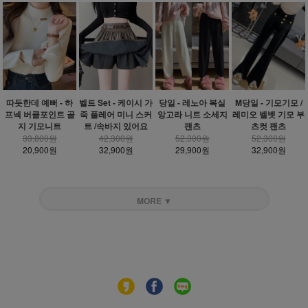
따듯한데 예뻐 - 하
벨트 Set - 케이시 가
당일 - 레노아 복실
M당일 - 기모기모 /
프넥 버클포인트 골
죽 플레어 미니 스커
앙고라 니트 소세지
레미오 벨벳 기모 부
지 기모니트
트 /속바지 있어요
팬츠
츠컷 팬츠
33,800원
42,300원
52,300원
52,300원
20,900원
32,900원
29,900원
32,900원
MORE ▼