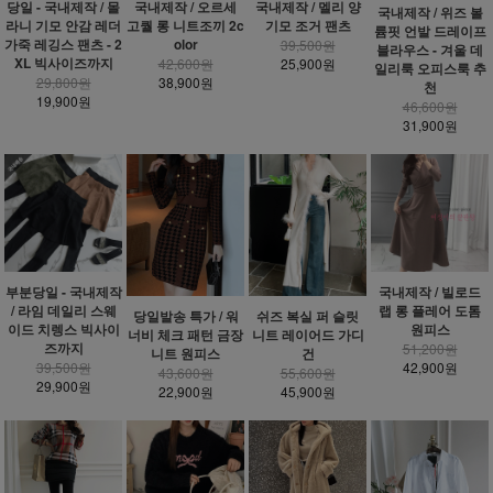
당일 - 국내제작 / 몰
국내제작 / 오르세
국내제작 / 멜리 양
국내제작 / 위즈 볼
라니 기모 안감 레더
고퀄 롱 니트조끼 2c
기모 조거 팬츠
륨핏 언발 드레이프
가죽 레깅스 팬츠 - 2
olor
39,500원
블라우스 - 겨울 데
XL 빅사이즈까지
42,600원
25,900원
일리룩 오피스룩 추
29,800원
38,900원
천
19,900원
46,600원
31,900원
부분당일 - 국내제작
국내제작 / 빌로드
/ 라임 데일리 스웨
랩 롱 플레어 도톰
당일발송 특가 / 워
쉬즈 복실 퍼 슬릿
이드 치렝스 빅사이
원피스
너비 체크 패턴 금장
니트 레이어드 가디
즈까지
51,200원
니트 원피스
건
39,500원
42,900원
43,600원
55,600원
29,900원
22,900원
45,900원