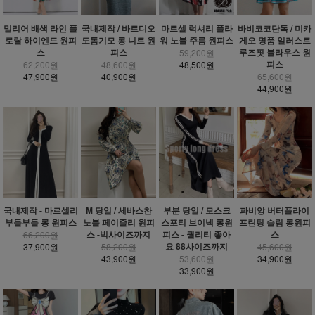
밀리어 배색 라인 플
국내제작 / 바르디오
마르셀 럭셔리 플라
바비코코단독 / 미카
로랄 하이엔드 원피
도톰기모 롱 니트 원
워 노블 주름 원피스
게오 명품 일러스트
스
피스
루즈핏 블라우스 원
59,200원
피스
62,200원
48,600원
48,500원
47,900원
40,900원
65,600원
44,900원
국내제작 - 마르셀리
M 당일 / 세바스찬
부분 당일 / 모스크
파비앙 버터플라이
부들부들 롱 원피스
노블 페이즐리 원피
스포티 브이넥 롱원
프린팅 슬림 롱원피
스 -빅사이즈까지
피스 - 퀄리티 좋아
스
66,200원
요 88사이즈까지
37,900원
58,200원
45,600원
43,900원
53,600원
34,900원
33,900원