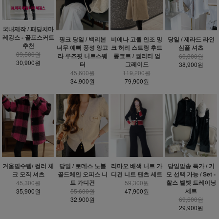
국내제작 / 패딩치마
레깅스 - 골프스커트
핑크 당일 / 백리본
비에나 고퀄 인조 밍
당일 / 제라드 라인
추천
너무 예뻐 풍성 앙고
크 허리 스트링 후드
심플 셔츠
39,500원
라 루즈핏 니트스웨
롱코트 / 퀄리티 업
60,300원
30,900원
터
그레이드
38,900원
45,600원
119,200원
34,900원
79,900원
겨울필수템/ 컬러 체
당일 / 로데스 노블
리마오 배색 니트 가
당일발송 특가 / 기
크 모직 셔츠
골드체인 오피스 니
디건 니트 팬츠 세트
모 선택 가능 / Set -
트 가디건
찰스 벨벳 트레이닝
45,300원
59,300원
세트
35,900원
55,600원
47,900원
32,900원
69,600원
29,900원