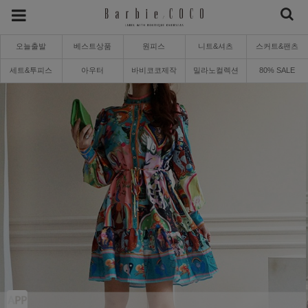
오늘출발
베스트상품
원피스
니트&셔츠
스커트&팬츠
세트&투피스
아우터
바비코코제작
밀라노컬렉션
80% SALE