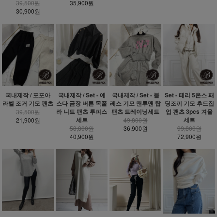
39,500원
35,900원
30,900원
국내제작 / 포포아
국내제작 / Set - 에
국내제작 / Set - 블
Set - 테리 5온스 패
라벨 조거 기모 팬츠
스다 금장 버튼 목폴
레스 기모 맨투맨 탑
딩조끼 기모 후드집
라 니트 팬츠 투피스
팬츠 트레이닝세트
업 팬츠 3pcs 겨울
39,500원
세트
세트
21,900원
49,800원
58,800원
36,900원
99,800원
40,900원
72,900원