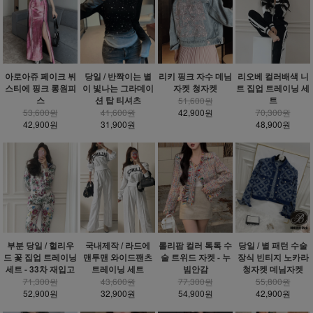
아로아쥬 페이크 뷔
당일 / 반짝이는 별
리키 핑크 자수 데님
리오베 컬러배색 니
스티에 핑크 롱원피
이 빛나는 그라데이
자켓 청자켓
트 집업 트레이닝 세
스
션 탑 티셔츠
트
51,600원
53,600원
41,600원
42,900원
70,300원
42,900원
31,900원
48,900원
부분 당일 / 헐리우
국내제작 / 라드에
롤리팝 컬러 톡톡 수
당일 / 별 패턴 수술
드 꽃 집업 트레이닝
맨투맨 와이드팬츠
술 트위드 자켓 - 누
장식 빈티지 노카라
세트 - 33차 재입고
트레이닝 세트
빔안감
청자켓 데님자켓
71,300원
43,600원
77,300원
55,800원
52,900원
32,900원
54,900원
42,900원