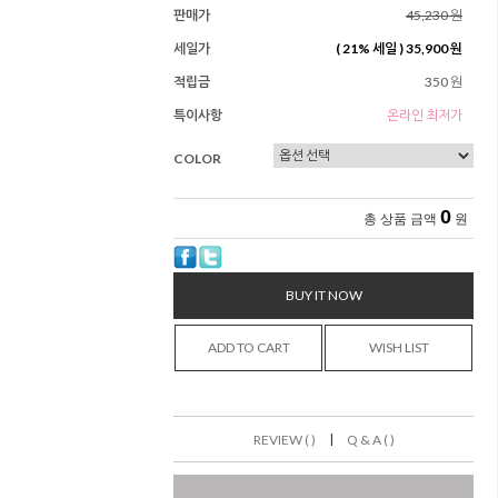
판매가
45,230 원
세일가
(
21
% 세일 )
35,900 원
적립금
350 원
특이사항
온라인 최저가
COLOR
0
총 상품 금액
원
BUY IT NOW
ADD TO CART
WISH LIST
|
REVIEW ( )
Q & A ( )