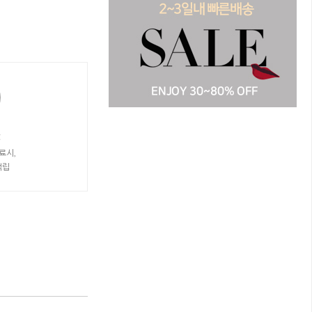
t
료시,
적립