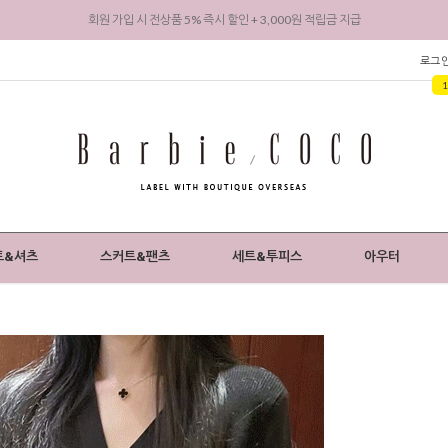
회원 가입 시 전상품 5% 즉시 할인 + 3,000원 적립금 지급
로그
트&셔츠
스커트&팬츠
세트&투피스
아우터