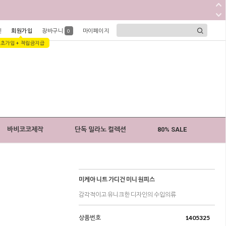
인
회원가입
장바구니
마이페이지
0
1초가입 + 적립금지급
바비코코제작
단독 밀라노 컬렉션
80% SALE
미케아 니트 가디건 미니 원피스
감각적이고 유니크한 디자인의 수입의류
상품번호
1405325