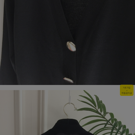
1초가입
+
적립금지급