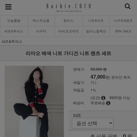
오늘출발
베스트상품
원피스
니트&셔츠
스커트&팬츠
세트&투피스
아우터
바비코코제작
밀라노컬렉션
80% SALE
세트&투피스
리마오 배색 니트 가디건 니트 팬츠 세트
판매가
59,300 원
47,900
원( 온라인 최저
세일가
가 )
적립금
1%
(조건)
9900원 이상
배송비
무료배송
SIZE
0
원
총 상품 금액