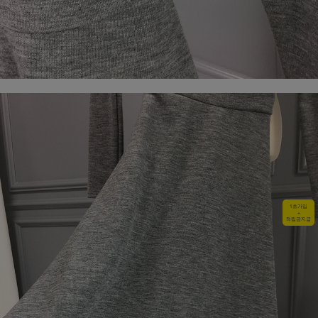
1초가입
+
적립금지급