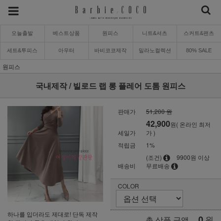
오늘출발
베스트상품
원피스
니트&셔츠
스커트&팬츠
세트&투피스
아우터
바비코코제작
밀라노컬렉션
80% SALE
원피스
국내제작 / 빌로드 랩 롱 플레어 도톰 원피스
판매가
51,200 원
42,900
원( 온라인 최저
세일가
가 )
적립금
1%
(조건)
9900원 이상
배송비
무료배송
COLOR
하나를 입더라도 제대로! 단독 제작
0
원
총 상품 금액