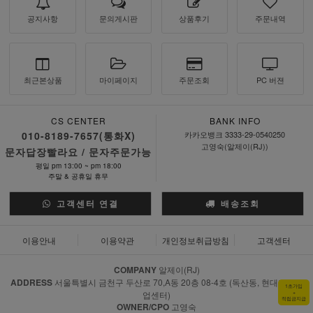
공지사항
문의게시판
상품후기
주문내역
최근본상품
마이페이지
주문조회
PC 버젼
CS CENTER
BANK INFO
010-8189-7657(통화X)
카카오뱅크 3333-29-0540250
고영숙(알제이(RJ))
문자답장빨라요 / 문자주문가능
평일 pm 13:00 ~ pm 18:00
주말 & 공휴일 휴무
고객센터 연결
배송조회
이용안내
이용약관
개인정보취급방침
고객센터
COMPANY
알제이(RJ)
ADDRESS
서울특별시 금천구 두산로 70,A동 20층 08-4호 (독산동, 현대지식산
1초가입
업센터)
+
적립금지급
OWNER/CPO
고영숙