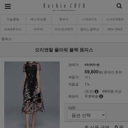
오늘출발
베스트상품
원피스
니트&셔츠
스커트&팬츠
세트&투피스
아우터
바비코코제작
밀라노컬렉션
80% SALE
원피스
오리엔탈 플라워 블랙 원피스
판매가
69,900 원
59,800
원( 온라인 최저
세일가
가 )
적립금
1%
(조건)
9900원 이상
배송비
무료배송
SIZE
0
원
총 상품 금액