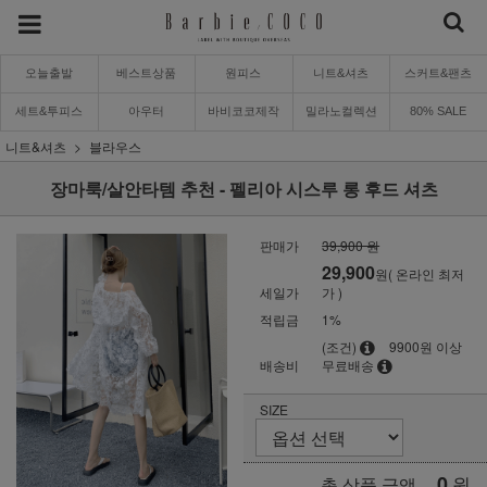
오늘출발
베스트상품
원피스
니트&셔츠
스커트&팬츠
세트&투피스
아우터
바비코코제작
밀라노컬렉션
80% SALE
니트&셔츠
블라우스
장마룩/살안타템 추천 - 펠리아 시스루 롱 후드 셔츠
판매가
39,900 원
29,900
원( 온라인 최저
세일가
가 )
적립금
1%
(조건)
9900원 이상
배송비
무료배송
SIZE
0
원
총 상품 금액