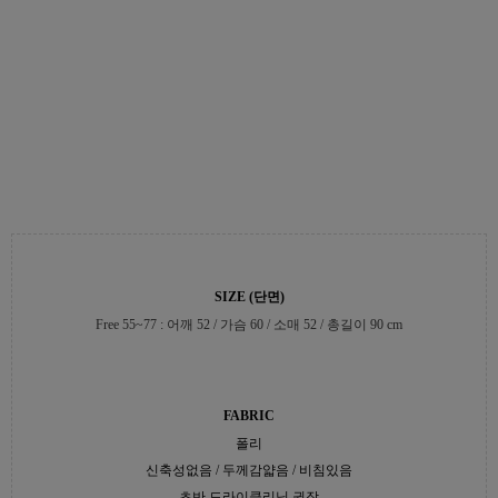
SIZE (단면)
Free 55~77 : 어깨 52 / 가슴 60 / 소매 52 / 총길이 90 cm
FABRIC
폴리
신축성없음 / 두께감얇음 / 비침있음
초반 드라이클리닝 권장