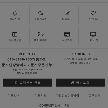
공지사항
문의게시판
상품후기
주문내역
최근본상품
마이페이지
주문조회
PC 버젼
CS CENTER
BANK INFO
010-8189-7657(통화X)
카카오뱅크 3333-29-0540250
고영숙(알제이(RJ))
문자답장빨라요 / 문자주문가능
평일 pm 13:00 ~ pm 18:00
주말 & 공휴일 휴무
고객센터 연결
배송조회
이용안내
이용약관
개인정보취급방침
고객센터
COMPANY
알제이(RJ)