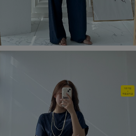
1초가입
+
적립금지급