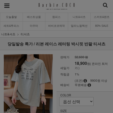
오늘출발
베스트상품
원피스
니트&셔츠
스커트&팬츠
세트&투피스
아우터
바비코코제작
밀라노컬렉션
80% SALE
니트&셔츠
티셔츠
당일발송 특가 / 리본 레이스 레터링 박시핏 반팔 티셔츠
판매가
32,600 원
18,900
원( 온라인 최저
세일가
가 )
적립금
1%
(조건)
9900원 이상
배송비
무료배송
COLOR
SIZE