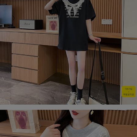
1초가입
+
적립금지급