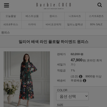
오늘출발
베스트상품
원피스
니트&셔츠
스커트&팬츠
세트&투피스
아우터
바비코코제작
밀라노컬렉션
80% SALE
원피스
밀리어 배색 라인 플로랄 하이엔드 원피스
판매가
62,200 원
47,900
원( 온라인 최저
세일가
가 )
적립금
1%
(조건)
9900원 이상
배송비
무료배송
COLOR
SIZE