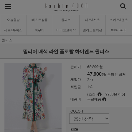
오늘출발
베스트상품
원피스
니트&셔츠
스커트&팬츠
세트&투피스
아우터
바비코코제작
밀라노컬렉션
80% SALE
원피스
밀리어 배색 라인 플로랄 하이엔드 원피스
판매가
62,200 원
47,900
원( 온라인 최저
세일가
가 )
적립금
1%
(조건)
9900원 이상
배송비
무료배송
COLOR
SIZE