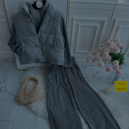
1초가입
+
적립금지급