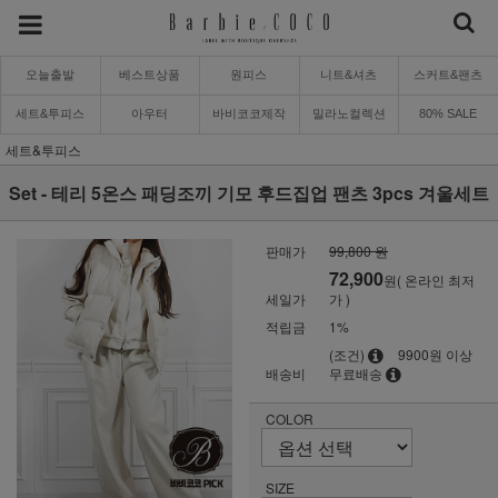
오늘출발
베스트상품
원피스
니트&셔츠
스커트&팬츠
세트&투피스
아우터
바비코코제작
밀라노컬렉션
80% SALE
세트&투피스
Set - 테리 5온스 패딩조끼 기모 후드집업 팬츠 3pcs 겨울세트
판매가
99,800 원
72,900
원( 온라인 최저
세일가
가 )
적립금
1%
(조건)
9900원 이상
배송비
무료배송
COLOR
SIZE