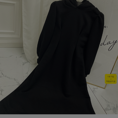
1초가입
+
적립금지급