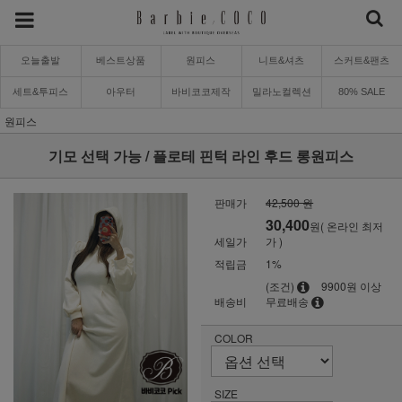
오늘출발
베스트상품
원피스
니트&셔츠
스커트&팬츠
세트&투피스
아우터
바비코코제작
밀라노컬렉션
80% SALE
원피스
기모 선택 가능 / 플로테 핀턱 라인 후드 롱원피스
판매가
42,500 원
30,400
원( 온라인 최저
세일가
가 )
적립금
1%
(조건)
9900원 이상
배송비
무료배송
COLOR
SIZE