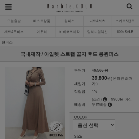
오늘출발
베스트상품
원피스
니트&셔츠
스커트&팬츠
세트&투피스
아우터
바비코코제작
밀라노컬렉션
80% SALE
원피스
국내제작 / 아일렛 스트랩 골지 후드 롱원피스
판매가
49,500 원
39,800
원( 온라인 최저
세일가
가 )
적립금
1%
(조건)
9900원 이상
배송비
무료배송
COLOR
SIZE