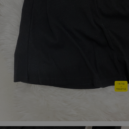
1초가입
+
적립금지급