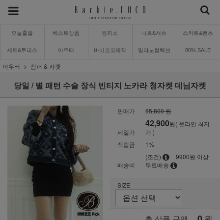
오늘출발
베스트상품
원피스
니트&셔츠
스커트&팬츠
세트&투피스
아우터
바비코코제작
밀라노컬렉션
80% SALE
아우터
점퍼 & 자켓
당일 / 별 패턴 수술 장식 빈티지 노카라 청자켓 데님자켓
판매가
55,800 원
42,900
원( 온라인 최저
세일가
가 )
적립금
1%
(조건)
9900원 이상
배송비
무료배송
SIZE
0
원
총 상품 금액