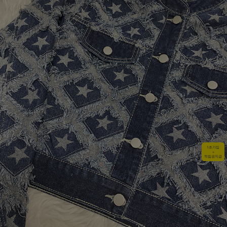
1초가입
+
적립금지급