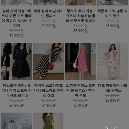
헤론 바스락 벌룬 와
길이 선택 가능 / 베
세라 썸머 데님 페미
롱셔츠 추가 가능 /
이드 팬츠
르디 쉬폰 도트 플레
닌 원피스
요르디 하늘하늘 플
어 원피스 -빅사이즈
레어 루즈핏 원피스
35,900원
54,900원
까지
25,900원
39,900원
54,900원
55,900원
35,900원
39,900원
당일발송 특가 / 퓨
삐삐롱 스트라이프
소피아 백리스 로맨
레드 까멜리아 반팔
리나 허리 스트링 카
나시 롱스커트 투피
틱 롱 원피스 / 휴가
니트 원피스
라 셔츠 원피스
스 셋업
룩 추천
54,200원
45,500원
45,900원
49,600원
36,900원
28,900원
34,900원
36,900원