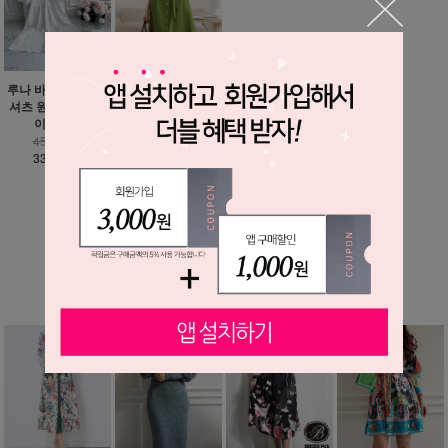
루나 바스락 루즈핏
올리브 그린 셔츠 원
셔츠 원피스 - 빅사
피스
이즈까지
45,900원
45,600원
35,900원
33,900원
MORE ▼
베스트 상품