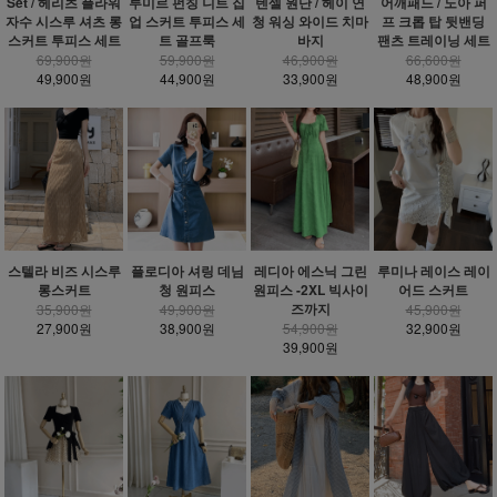
Set / 헤리츠 플라워
루미르 펀칭 니트 집
텐셀 원단 / 헤이 연
어깨패드 / 노아 퍼
자수 시스루 셔츠 롱
업 스커트 투피스 세
청 워싱 와이드 치마
프 크롭 탑 뒷밴딩
스커트 투피스 세트
트 골프룩
바지
팬츠 트레이닝 세트
69,900원
59,900원
46,900원
66,600원
49,900원
44,900원
33,900원
48,900원
스텔라 비즈 시스루
플로디아 셔링 데님
레디아 에스닉 그린
루미나 레이스 레이
롱스커트
청 원피스
원피스 -2XL 빅사이
어드 스커트
즈까지
35,900원
49,900원
45,900원
27,900원
38,900원
54,900원
32,900원
39,900원