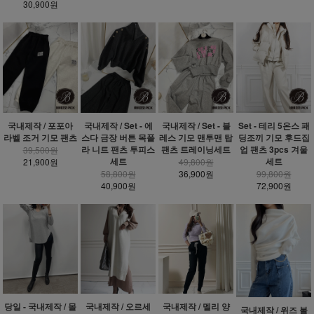
30,900원
국내제작 / 포포아
국내제작 / Set - 에
국내제작 / Set - 블
Set - 테리 5온스 패
라벨 조거 기모 팬츠
스다 금장 버튼 목폴
레스 기모 맨투맨 탑
딩조끼 기모 후드집
라 니트 팬츠 투피스
팬츠 트레이닝세트
업 팬츠 3pcs 겨울
39,500원
세트
세트
21,900원
49,800원
58,800원
36,900원
99,800원
40,900원
72,900원
당일 - 국내제작 / 몰
국내제작 / 오르세
국내제작 / 멜리 양
국내제작 / 위즈 볼