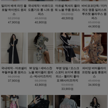
밀리어 배색 라인 플
국내제작 / 바르디오
마르셀 럭셔리 플라
바비코코단독 / 미카
로랄 하이엔드 원피
도톰기모 롱 니트 원
워 노블 주름 원피스
게오 명품 일러스트
스
피스
루즈핏 블라우스 원
59,200원
피스
62,200원
48,600원
48,500원
47,900원
40,900원
65,600원
44,900원
국내제작 - 마르셀리
M 당일 / 세바스찬
부분 당일 / 모스크
파비앙 버터플라이
부들부들 롱 원피스
노블 페이즐리 원피
스포티 브이넥 롱원
프린팅 슬림 롱원피
스 -빅사이즈까지
피스 - 퀄리티 좋아
스
66,200원
요 88사이즈까지
37,900원
58,200원
45,600원
43,900원
53,600원
34,900원
33,900원