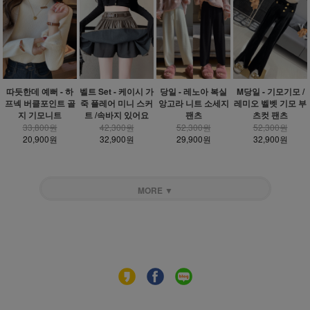
따듯한데 예뻐 - 하
벨트 Set - 케이시 가
당일 - 레노아 복실
M당일 - 기모기모 /
프넥 버클포인트 골
죽 플레어 미니 스커
앙고라 니트 소세지
레미오 벨벳 기모 부
지 기모니트
트 /속바지 있어요
팬츠
츠컷 팬츠
33,800원
42,300원
52,300원
52,300원
20,900원
32,900원
29,900원
32,900원
MORE ▼