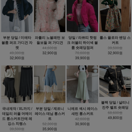
부분 당일 / 미에타
파를리 노블패턴 보
당일 / 라쁘띠 핫핑
롤스 플로라 밴딩 스
볼륨 퍼프 가디건 자
들보들 퍼 가디건
크 러블리 하이넥 볼
커트
켓
륨 숏패딩점퍼
44,600원
39,500원
49,300원
32,900원
70,600원
32,900원
32,900원
39,900원
블랙 당일 / 샬리니
진주 벨트 숏패딩
국내제작 / XL까지 /
부분 당일 / 제르니
니에르 섹시 레이스
68,600원
데일리 러플 머메이
레이스 데님 롱스커
새틴 롱스커트
49,800원
드 롱스커트안에 레
트
42,600원
깅스 치렝스
52,300원
30,900원
39,500원
35,900원