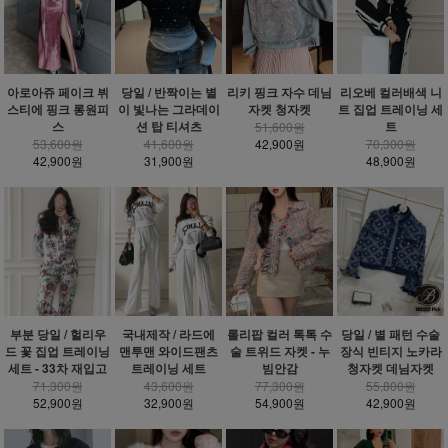
아로아쥬 페이크 뷔
당일 / 반짝이는 별
리키 핑크 자수 데님
리오베 컬러배색 니
스티에 핑크 롱원피
이 빛나는 그라데이
자켓 청자켓
트 집업 트레이닝 세
스
션 탑 티셔츠
트
51,600원
53,600원
41,600원
42,900원
70,300원
42,900원
31,900원
48,900원
부분 당일 / 헐리우
국내제작 / 라드에
롤리팝 컬러 톡톡 수
당일 / 별 패턴 수술
드 꽃 집업 트레이닝
맨투맨 와이드팬츠
술 트위드 자켓 - 누
장식 빈티지 노카라
세트 - 33차 재입고
트레이닝 세트
빔안감
청자켓 데님자켓
71,300원
43,600원
77,300원
55,800원
52,900원
32,900원
54,900원
42,900원