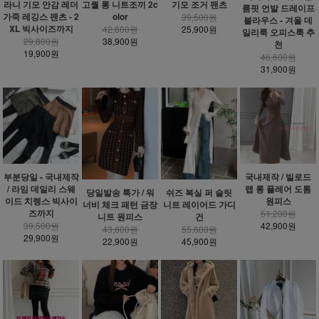
라니 기모 안감 레더
고퀄 롱 니트조끼 2c
기모 조거 팬츠
륨핏 언발 드레이프
가죽 레깅스 팬츠 - 2
olor
39,500원
블라우스 - 겨울 데
XL 빅사이즈까지
42,600원
25,900원
일리룩 오피스룩 추
29,800원
38,900원
천
19,900원
46,600원
31,900원
부분당일 - 국내제작
국내제작 / 빌로드
/ 라임 데일리 스웨
랩 롱 플레어 도톰
당일발송 특가 / 워
쉬즈 복실 퍼 슬릿
이드 치렝스 빅사이
원피스
너비 체크 패턴 금장
니트 레이어드 가디
즈까지
51,200원
니트 원피스
건
39,500원
42,900원
43,600원
55,600원
29,900원
22,900원
45,900원