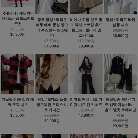
국내제작 / 패딩치마
레깅스 - 골프스커트
핑크 당일 / 백리본
비에나 고퀄 인조 밍
당일 / 제라드 라인
추천
너무 예뻐 풍성 앙고
크 허리 스트링 후드
심플 셔츠
39,500원
라 루즈핏 니트스웨
롱코트 / 퀄리티 업
60,300원
30,900원
터
그레이드
38,900원
45,600원
119,200원
34,900원
79,900원
겨울필수템/ 컬러 체
당일 / 로데스 노블
리마오 배색 니트 가
당일발송 특가 / 기
크 모직 셔츠
골드체인 오피스 니
디건 니트 팬츠 세트
모 선택 가능 / Set -
트 가디건
찰스 벨벳 트레이닝
45,300원
59,300원
세트
35,900원
55,600원
47,900원
32,900원
69,600원
29,900원