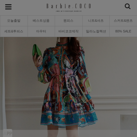
오늘출발
베스트상품
원피스
니트&셔츠
스커트&팬츠
세트&투피스
아우터
바비코코제작
밀라노컬렉션
80% SALE