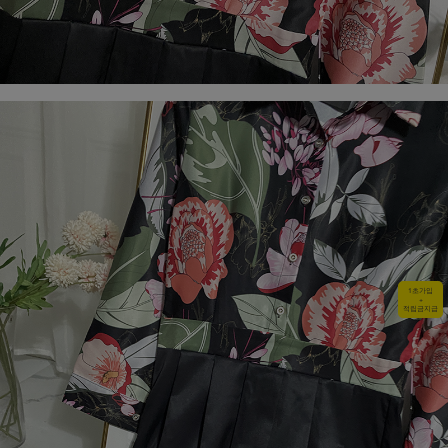
1초가입
+
적립금지급