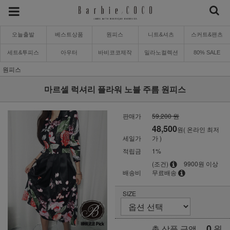
오늘출발
베스트상품
원피스
니트&셔츠
스커트&팬츠
세트&투피스
아우터
바비코코제작
밀라노컬렉션
80% SALE
원피스
마르셀 럭셔리 플라워 노블 주름 원피스
판매가
59,200 원
48,500
원( 온라인 최저
세일가
가 )
적립금
1%
(조건)
9900원 이상
배송비
무료배송
SIZE
0
원
총 상품 금액