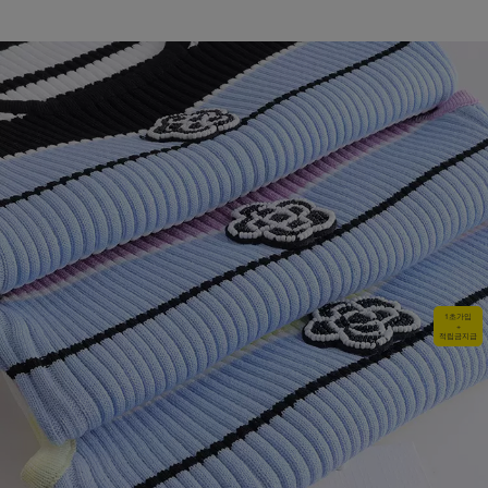
1초가입
+
적립금지급