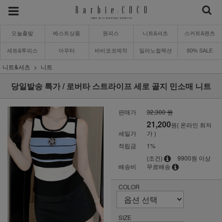
오늘출발
베스트상품
원피스
니트&셔츠
스커트&팬츠
세트&투피스
아우터
바비코코제작
밀라노컬렉션
80% SALE
니트&셔츠
니트
당일발송 특가 / 로버타 스트라이프 세로 골지 민소매 니트
판매가
32,300 원
21,200
원( 온라인 최저
세일가
가 )
적립금
1%
(조건)
9900원 이상
배송비
무료배송
COLOR
SIZE