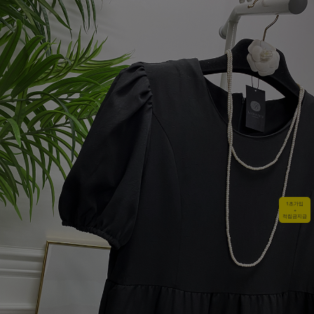
1초가입
+
적립금지급