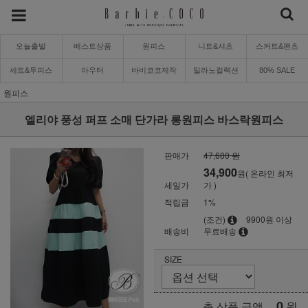
오늘출발
베스트상품
원피스
니트&셔츠
스커트&팬츠
세트&투피스
아우터
바비코코제작
밀라노컬렉션
80% SALE
원피스
엘리야 풍성 퍼프 소매 단가라 롱원피스 바스락원피스
판매가
47,600 원
34,900
원( 온라인 최저
세일가
가 )
적립금
1%
(조건)
9900원 이상
배송비
무료배송
SIZE
0
원
총 상품 금액