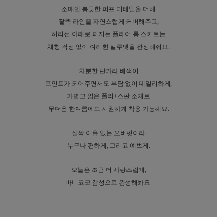
소매엔 봉긋한 퍼프 디테일을 더해
팔뚝 라인을 자연스럽게 커버해주고,
허리선 아래로 퍼지는 플레어 롱 스커트는
체형 걱정 없이 여리한 실루엣을 완성해줘요.
차분한 단가라 배색이
포인트가 되어주면서도 부담 없이 데일리하게,
가볍고 얇은 폴리+스판 소재로
무더운 한여름에도 시원하게 착용 가능해요.
살짝 여유 있는 오버핏이라
누구나 편하게, 그리고 예쁘게.
오늘은 조금 더 사랑스럽게,
바비코코 감성으로 완성해봐요