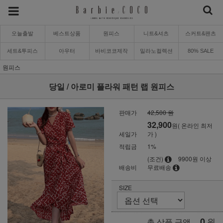
오늘출발
베스트상품
원피스
니트&셔츠
스커트&팬츠
세트&투피스
아우터
바비코코제작
밀라노컬렉션
80% SALE
원피스
당일 / 아로미 플라워 패턴 랩 원피스
판매가
42,500 원
32,900
원( 온라인 최저
세일가
가 )
적립금
1%
(조건)
9900원 이상
배송비
무료배송
SIZE
0
원
총 상품 금액