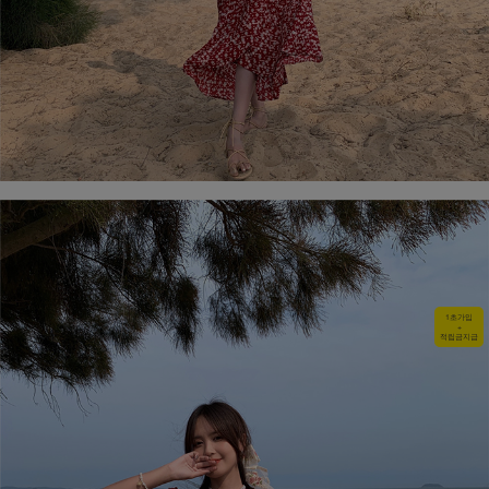
1초가입
+
적립금지급