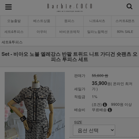
오늘출발
베스트상품
원피스
니트&셔츠
스커트&팬츠
세트&투피스
아우터
바비코코제작
밀라노컬렉션
80% SALE
세트&투피스
Set - 비아오 노블 엘레강스 반팔 트위드 니트 가디건 숏팬츠 오
피스 투피스 세트
판매가
55,600 원
35,900
원( 온라인 최저
세일가
가 )
적립금
1%
(조건)
9900원 이상
배송비
무료배송
SIZE