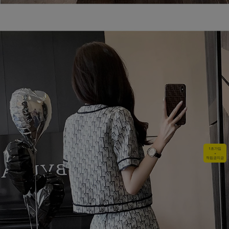
1초가입
+
적립금지급